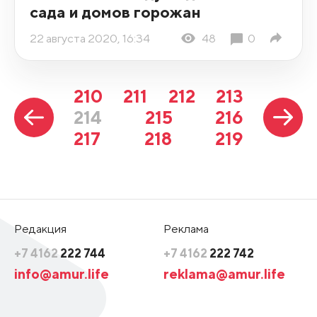
сада и домов горожан
22 августа 2020, 16:34
48
0
210
211
212
213
214
215
216
217
218
219
Редакция
Реклама
+7 4162
222 744
+7 4162
222 742
info@amur.life
reklama@amur.life