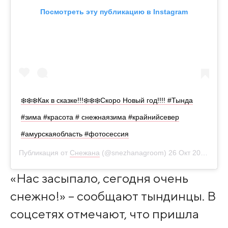
Посмотреть эту публикацию в Instagram
❄️❄️❄️Как в сказке!!!❄️❄️❄️Скоро Новый год!!!! #Тында
#зима #красота # снежнаязима #крайнийсевер
#амурскаяобласть #фотосессия
Публикация от
Снежана
(@snezhanagroom)
26 Окт 2020 в 6:40 PDT
«Нас засыпало, сегодня очень
снежно!» – сообщают тындинцы. В
соцсетях отмечают, что пришла