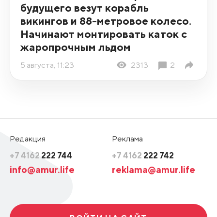
будущего везут корабль
викингов и 88-метровое колесо.
Начинают монтировать каток с
жаропрочным льдом
5 августа, 11:23
2313
2
Редакция
Реклама
+7 4162
222 744
+7 4162
222 742
info@amur.life
reklama@amur.life