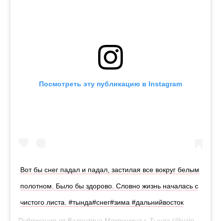
Посмотреть эту публикацию в Instagram
Вот бы снег падал и падал, застилая все вокруг белым
полотном. Было бы здорово. Словно жизнь началась с
чистого листа. #тында#снег#зима #дальнийвосток
Публикация от
Валентина Мокрушина г. Тында
(@valentina_mokrushina_)