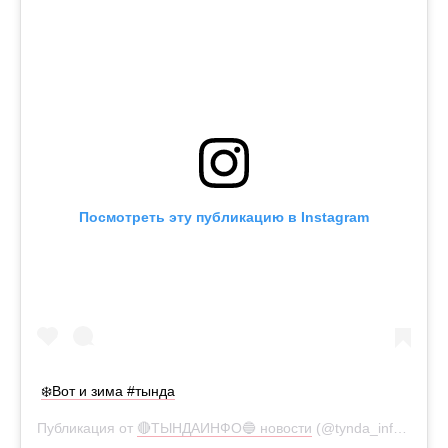
Посмотреть эту публикацию в Instagram
❄️Вот и зима #тында
Публикация от
🔴ТЫНДАИНФО🔵 новости
(@tynda_info)
26 Ок