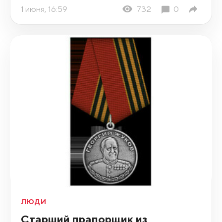
1 июня, 16:59
732
0
ЛЮДИ
Старший прапорщик из