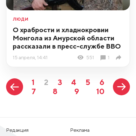
ЛЮДИ
О храбрости и хладнокровии
Монгола из Амурской области
рассказали в пресс-службе ВВО
15 апреля, 14:41
551
1
1
2
3
4
5
6
7
8
9
10
Редакция
Реклама