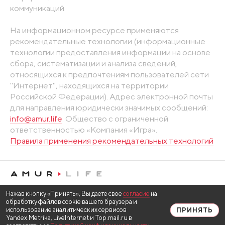
коммуникаций
На информационном ресурсе применяются
рекомендательные технологии (информационные
технологии предоставления информации на основе
сбора, систематизации и анализа сведений,
относящихся к предпочтениям пользователей сети
"Интернет", находящихся на территории
Российской Федерации). Адрес электронной почты
для направления юридически значимых сообщений:
info@amur.life
. Общество с ограниченной
ответственностью «Компания «Игра».
Правила применения рекомендательных технологий
Нажав кнопку «Принять», Вы даете свое
согласие
на
обработку файлов cookie вашего браузера и
использование аналитических сервисов
ПРИНЯТЬ
Yandex.Metrika, LiveInternet и Top.mail.ru в