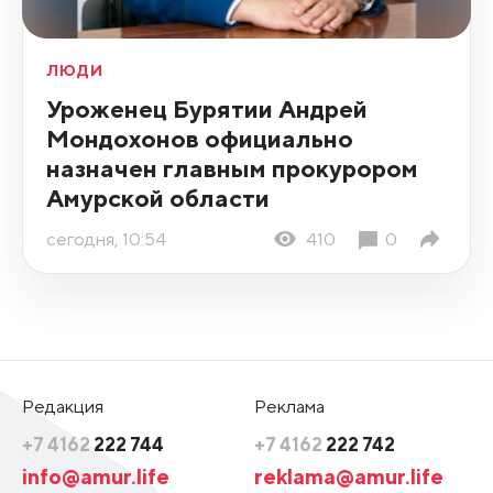
ЛЮДИ
Уроженец Бурятии Андрей
Мондохонов официально
назначен главным прокурором
Амурской области
сегодня, 10:54
410
0
Редакция
Реклама
+7 4162
222 744
+7 4162
222 742
info@amur.life
reklama@amur.life