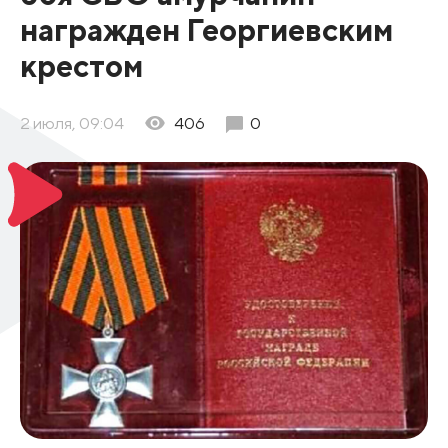
награжден Георгиевским
крестом
2 июля, 09:04
406
0