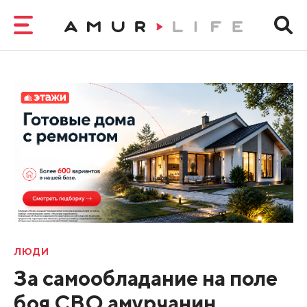
ЛЮДИ
За самообладание на поле
боя СВО амурчанин