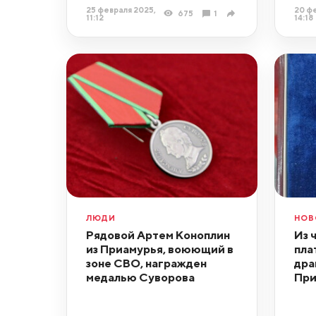
25 февраля 2025,
20 фе
675
1
11:12
14:18
ЛЮДИ
НОВ
Рядовой Артем Коноплин
Из 
из Приамурья, воюющий в
пла
зоне СВО, награжден
дра
медалью Суворова
При