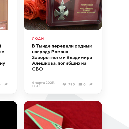
ЛЮДИ
й
В Тынде передали родным
ые
награду Романа
Заворотного и Владимира
ну
Алешкова, погибших на
СВО
4 марта 2025,
0
790
0
17:41