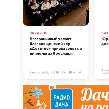
НОВОСТИ
НОВ
Безграничный талант:
Юре
благовещенский хор
дос
«Детство» привез золотые
дипломы из Ярославля
3 мар
3 марта 2025, 11:15
479
0
09:3