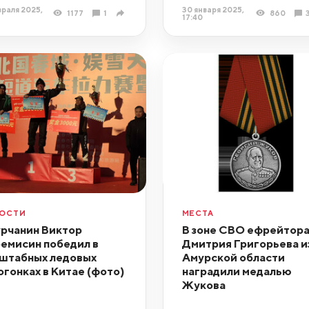
раля 2025,
30 января 2025,
1177
1
860
17:40
ОСТИ
МЕСТА
рчанин Виктор
В зоне СВО ефрейтор
емисин победил в
Дмитрия Григорьева и
штабных ледовых
Амурской области
огонках в Китае (фото)
наградили медалью
Жукова