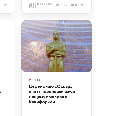
28 января 2025,
3
1132
0
15:38
МЕСТА
а
Церемонию «Оскар»
з
опять перенесли из-за
мощных пожаров в
Калифорнии