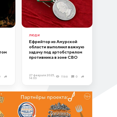
ЛЮДИ
Ефрейтор из Амурской
области выполнил важную
отом
задачу под артобстрелом
противника в зоне СВО
27 февраля 2025,
0
1166
0
14:03