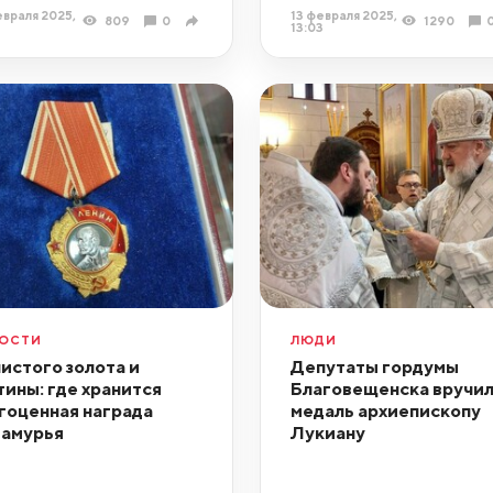
враля 2025,
13 февраля 2025,
809
0
1290
13:03
ОСТИ
ЛЮДИ
чистого золота и
Депутаты гордумы
тины: где хранится
Благовещенска вручи
гоценная награда
медаль архиепископу
амурья
Лукиану