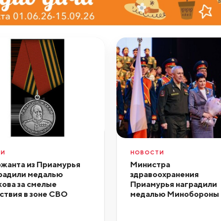
ДИ
НОВОСТИ
жанта из Приамурья
Министра
радили медалью
здравоохранения
ова за смелые
Приамурья наградили
ствия в зоне СВО
медалью Минобороны