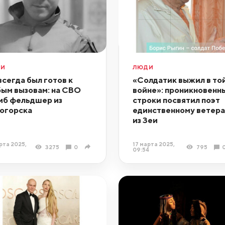
ДИ
ЛЮДИ
всегда был готов к
«Солдатик выжил в то
ым вызовам: на СВО
войне»: проникновенн
иб фельдшер из
строки посвятил поэт
огорска
единственному ветера
из Зеи
рта 2025,
17 марта 2025,
3275
0
795
09:54