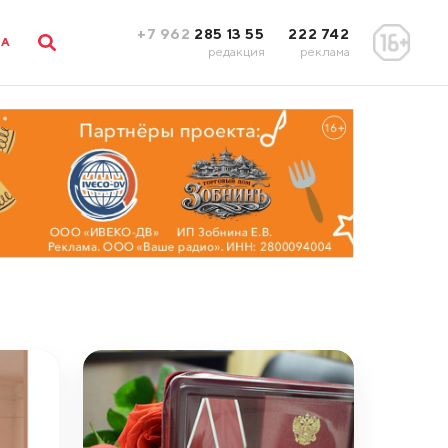
+7 962
285 13 55
222 742
ЛА
редакция
реклама