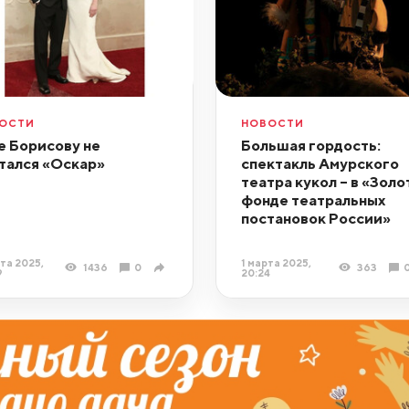
ОСТИ
НОВОСТИ
 Борисову не
Большая гордость:
тался «Оскар»
спектакль Амурского
театра кукол – в «Зол
фонде театральных
постановок России»
та 2025,
1 марта 2025,
1436
0
363
9
20:24