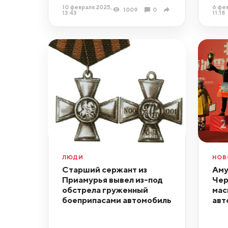
10 февраля 2025,
6 фев
1009
0
13:43
11:18
ЛЮДИ
НОВ
Старший сержант из
Аму
Приамурья вывел из-под
Чер
обстрела груженный
мас
боеприпасами автомобиль
авт