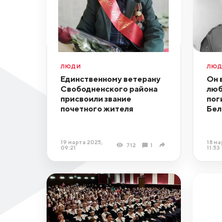
ЛЮДИ
ЛЮ
Единственному ветерану
Он 
Свободненского района
люб
присвоили звание
пог
почетного жителя
Бел
19 марта 2025,
18 ма
712
1
09:21
11:53