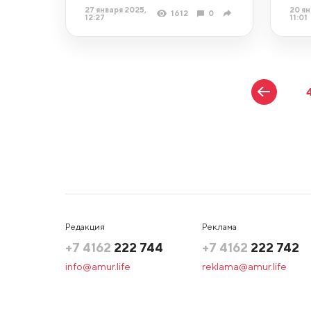
27 января 2025,
20 ян
1612
0
12:27
11:01
Редакция
Реклама
+7 4162
222 744
+7 4162
222 742
info@amur.life
reklama@amur.life