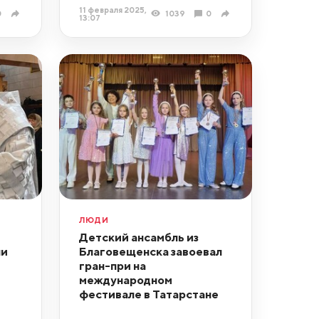
11 февраля 2025,
0
1039
0
13:07
ЛЮДИ
Детский ансамбль из
ли
Благовещенска завоевал
гран-при на
международном
фестивале в Татарстане