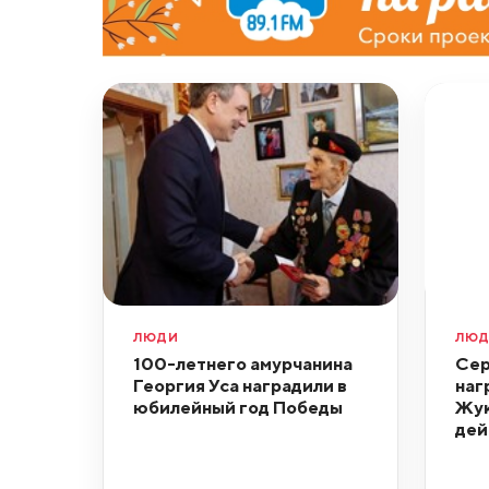
ЛЮДИ
ЛЮ
100-летнего амурчанина
Сер
Георгия Уса наградили в
наг
юбилейный год Победы
Жук
дей