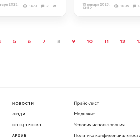
варя 2025,
15 января 2025,
1473
2
1005
13:59
4
5
6
7
8
9
10
11
12
1
Прайс-лист
НОВОСТИ
Медиакит
ЛЮДИ
Условия использования
СПЕЦПРОЕКТ
Политика конфиденциальност
АРХИВ