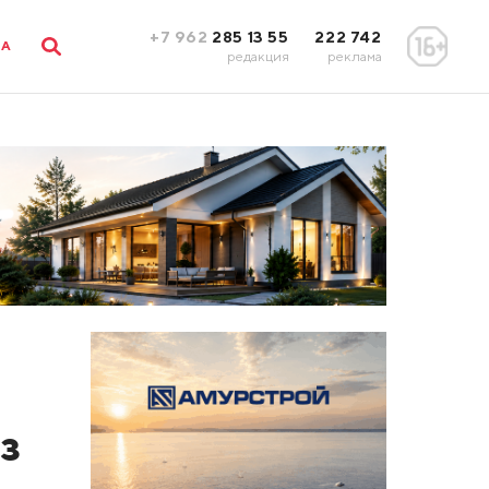
+7 962
285 13 55
222 742
ЛА
редакция
реклама
з