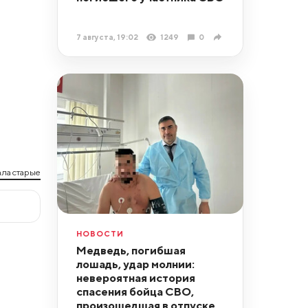
7 августа, 19:02
1249
0
ла старые
НОВОСТИ
Медведь, погибшая
лошадь, удар молнии:
невероятная история
спасения бойца СВО,
произошедшая в отпуске