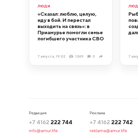
ЛЮДИ
ЛЮ
«Сказал: люблю, целую,
Рыб
иду в бой. И перестал
пов
выходить на связь»: в
соз
Приамурье помогли семье
дал
погибшего участника СВО
7 августа, 19:02
1249
0
7 авг
Редакция
Реклама
+7 4162
222 744
+7 4162
222 742
info@amur.life
reklama@amur.life