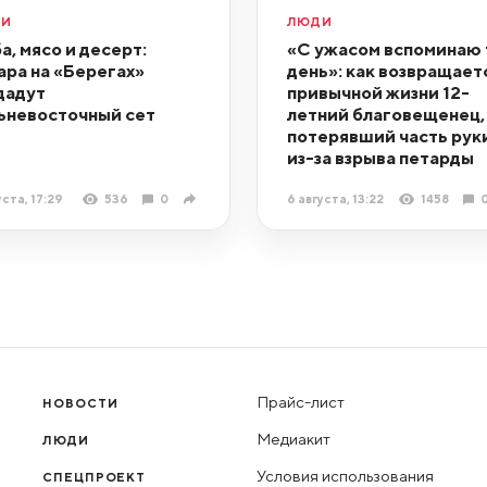
ДИ
ЛЮДИ
а, мясо и десерт:
«С ужасом вспоминаю 
ара на «Берегах»
день»: как возвращает
дадут
привычной жизни 12-
ьневосточный сет
летний благовещенец,
потерявший часть рук
из-за взрыва петарды
уста, 17:29
536
0
6 августа, 13:22
1458
Прайс-лист
НОВОСТИ
Медиакит
ЛЮДИ
Условия использования
СПЕЦПРОЕКТ