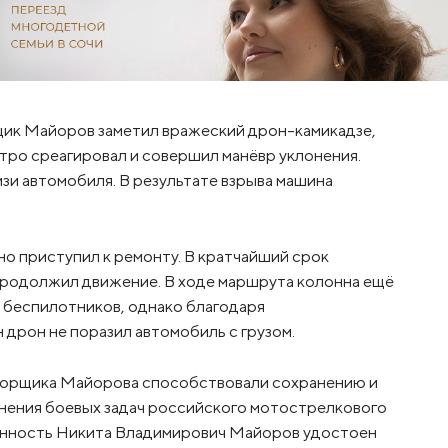
ик Майоров заметил вражеский дрон-камикадзе,
тро среагировал и совершил манёвр уклонения.
зи автомобиля. В результате взрыва машина
 приступил к ремонту. В кратчайший срок
продолжил движение. В ходе маршрута колонна ещё
х беспилотников, однако благодаря
дрон не поразил автомобиль с грузом.
орщика Майорова способствовали сохранению и
нения боевых задач российского мотострелкового
енность Никита Владимирович Майоров удостоен