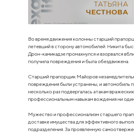
Во время движения колонны старший прапорщ
летевший в сторону автомобилей. Никита быс
Дрон-камикадзе промахнулся и взорвался вбли
получила повреждения и была обездвижена.
Старший прапорщик Майоров незамедлительно
повреждения были устранены, и автомобиль 
несколько раз подвергалась атакам вражески
профессиональным навыкам вождения ни один 
Мужество и профессионализм старшего прап
доставке имущества для эффективного выпол
подразделения. За проявленную самоотверж