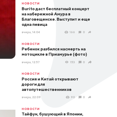
НОВОСТИ
Burito даст бесплатный концерт
на набережной Амура в
Благовещенске. Выступит и еще
одна певица
вчера, 14:04
166
0
НОВОСТИ
Ребенок разбился насмерть на
мотоцикле в Приамурье (фото)
вчера, 12:57
153
0
НОВОСТИ
Россия и Китай открывают
дороги для
автопутешественников
вчера, 22:09
90
0
НОВОСТИ
Тайфун, бушующий в Японии,