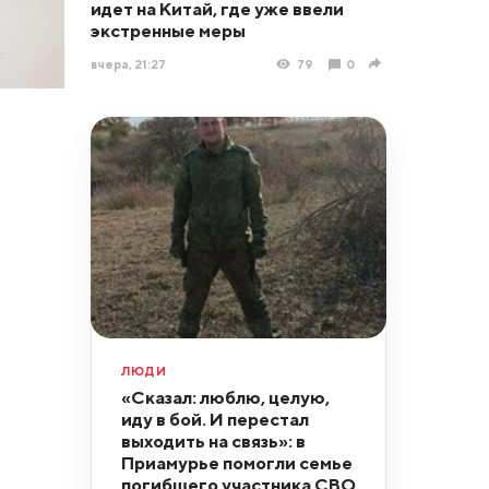
идет на Китай, где уже ввели
экстренные меры
вчера, 21:27
79
0
ЛЮДИ
«Сказал: люблю, целую,
иду в бой. И перестал
выходить на связь»: в
Приамурье помогли семье
погибшего участника СВО