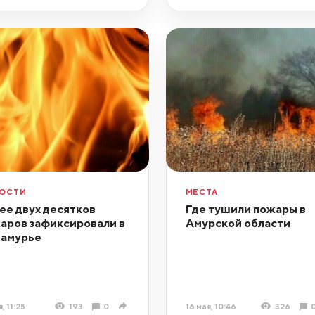
ОСТИ
МЕСТА
ее двух десятков
Где тушили пожары в
аров зафиксировали в
Амурской области
амурье
, 11:25
193
0
16 мая, 10:46
326