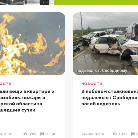
ОСТИ
НОВОСТИ
ели вещи в квартире и
В лобовом столкновен
омобиль: пожары в
недалеко от Свободно
рской области за
погиб водитель
шедшие сутки
я, 11:02
289
0
24 мая, 10:00
1022