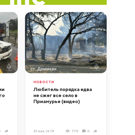
НОВОСТИ
ии
Любитель порядка едва
го
не сжег все село в
Приамурье (видео)
0
21 мая, 16:19
770
0