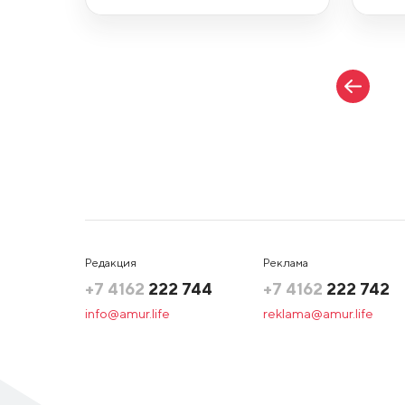
Редакция
Реклама
+7 4162
222 744
+7 4162
222 742
info@amur.life
reklama@amur.life