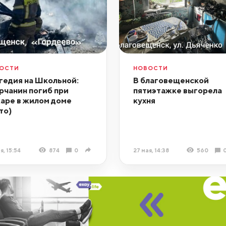
ОСТИ
НОВОСТИ
гедия на Школьной:
В благовещенской
рчанин погиб при
пятиэтажке выгорела
аре в жилом доме
кухня
то)
я, 15:54
874
0
27 мая, 14:38
560