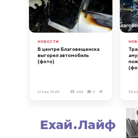
НОВОСТИ
НОВ
В центре Благовещенска
Тра
выгорел автомобиль
аму
(фото)
пож
(фо
31 мая, 10:49
646
0
30 ма