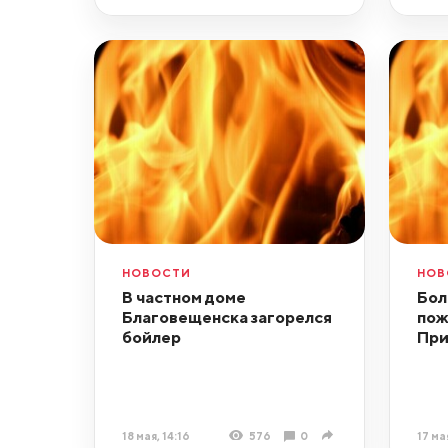
НОВОСТИ
НОВ
В частном доме
Бол
Благовещенска загорелся
пож
бойлер
При
18 мая, 14:16
576
0
17 мая