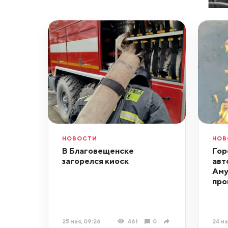
НОВОСТИ
НОВ
В Благовещенске
Гор
загорелся киоск
авт
Аму
про
25 мая, 09:26
461
0
24 ма