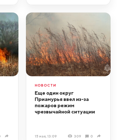
НОВОСТИ
Еще один округ
Приамурья ввел из-за
пожаров режим
чрезвычайной ситуации
0
15 мая, 13:09
309
0