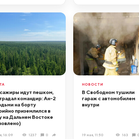
ТА
НОВОСТИ
сажиры идут пешком,
В Свободном тушили
традал командир: Ан-2
гараж с автомобилем
юдьми на борту
внутри
рийно приземлился в
у на Дальнем Востоке
новлено)
я, 16:09
1237
0
19 мая, 11:50
163