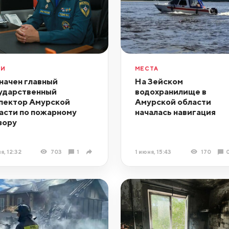
ДИ
МЕСТА
начен главный
На Зейском
ударственный
водохранилище в
пектор Амурской
Амурской области
асти по пожарному
началась навигация
зору
я, 12:32
703
1
1 июня, 15:43
170