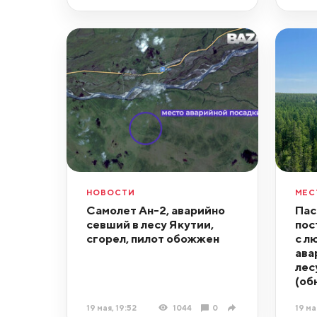
НОВОСТИ
МЕС
Самолет Ан-2, аварийно
Пас
севший в лесу Якутии,
пос
сгорел, пилот обожжен
с л
ава
лес
(об
19 мая, 19:52
1044
0
19 ма