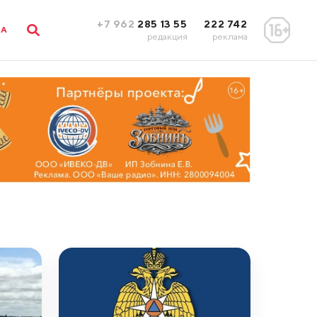
+7 962
285 13 55
222 742
ЛА
редакция
реклама