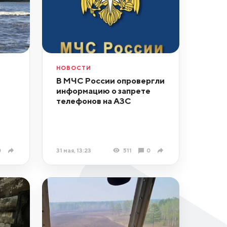
НОВОСТИ
В МЧС России опровергли
информацию о запрете
телефонов на АЗС
0
31 мая, 13:23
511
0