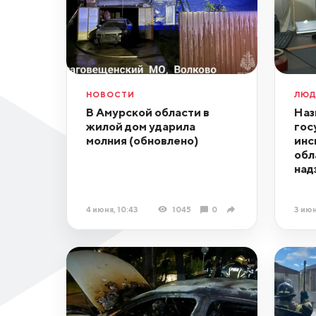
НОВОСТИ
ЛЮ
В Амурской области в
Наз
жилой дом ударила
гос
молния (обновлено)
инс
обл
над
4 июня, 10:43
1045
0
3 июн