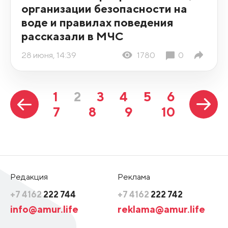
организации безопасности на
воде и правилах поведения
рассказали в МЧС
28 июня, 14:39
1780
0
1
2
3
4
5
6
7
8
9
10
Редакция
Реклама
+7 4162
222 744
+7 4162
222 742
info@amur.life
reklama@amur.life