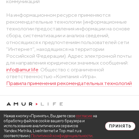
коммуникаций
На информационном ресурсе применяются
рекомендательные технологии (информационные
технологии предоставления информации на основе
сбора, систематизации и анализа сведений,
относящихся к предпочтениям пользователей сети
"Интернет", находящихся на территории
Российской Федерации). Адрес электронной почты
для направления юридически значимых сообщений:
info@amur.life
. Общество с ограниченной
ответственностью «Компания «Игра».
Правила применения рекомендательных технологий
Нажав кнопку «Принять», Вы даете свое
согласие
на
обработку файлов cookie вашего браузера и
использование аналитических сервисов
ПРИНЯТЬ
Yandex.Metrika, LiveInternet и Top.mail.ru в
соответствии с
Политикой конфиденциальности
.