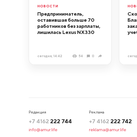
НОВОСТИ
НОВ
Предприниматель,
Ско
оставившая больше 70
Бла
работников без зарплаты,
зак
лишилась Lexus NX330
уче
сегодня, 14:42
54
0
сегод
Редакция
Реклама
+7 4162
222 744
+7 4162
222 742
info@amur.life
reklama@amur.life