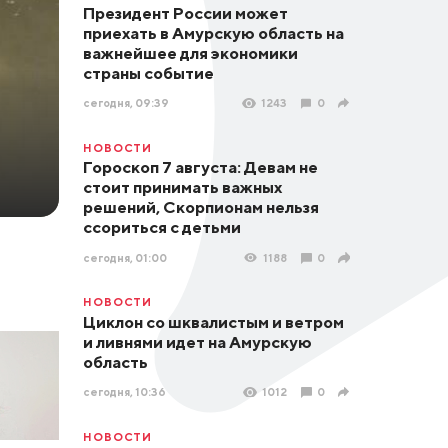
Президент России может
приехать в Амурскую область на
важнейшее для экономики
страны событие
сегодня, 09:39
1243
0
НОВОСТИ
Гороскоп 7 августа: Девам не
стоит принимать важных
решений, Скорпионам нельзя
ссориться с детьми
сегодня, 01:00
1188
0
НОВОСТИ
Циклон со шквалистым и ветром
и ливнями идет на Амурскую
область
сегодня, 10:36
1012
0
НОВОСТИ