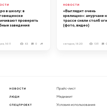
ОСТИ
НОВОСТИ
ро в школу: в
«Выглядит очень
говещенске
зрелищно»: амурчане н
анчивают проверять
трассе сняли столб ог
бные заведения
(фото, видео)
ня, 14:11
43
0
сегодня, 14:20
135
Прайс-лист
НОВОСТИ
Медиакит
ЛЮДИ
Условия использования
СПЕЦПРОЕКТ