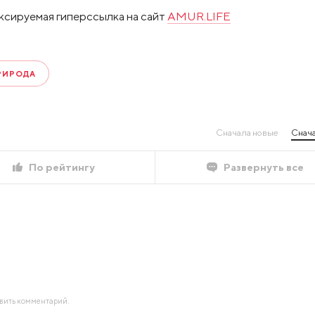
ксируемая гиперссылка на сайт
AMUR.LIFE
РИРОДА
Сначала новые
Снача
По рейтингу
Развернуть все
авить комментарий.