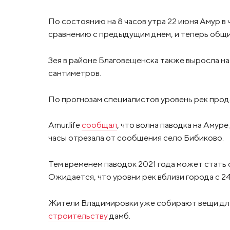
По состоянию на 8 часов утра 22 июня Амур в
сравнению с предыдущим днем, и теперь общи
Зея в районе Благовещенска также выросла на
сантиметров.
По прогнозам специалистов уровень рек про
Amur.life
сообщал
, что волна паводка на Амур
часы отрезала от сообщения село Бибиково.
Тем временем паводок 2021 года может стать
Ожидается, что уровни рек вблизи города с 2
Жители Владимировки уже собирают вещи д
строительству
дамб.