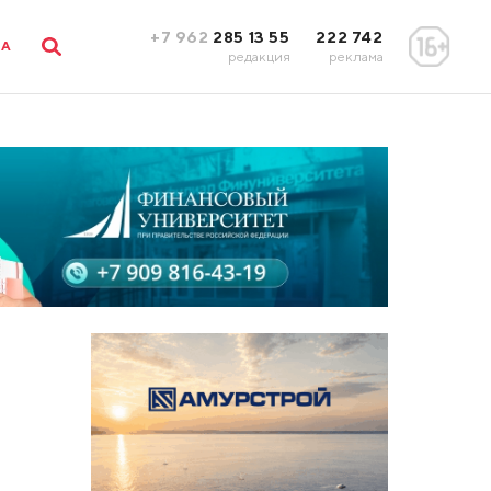
+7 962
285 13 55
222 742
ЛА
редакция
реклама