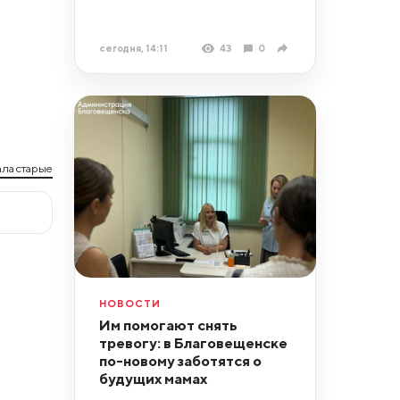
сегодня, 14:11
43
0
ла старые
НОВОСТИ
Им помогают снять
тревогу: в Благовещенске
по-новому заботятся о
будущих мамах