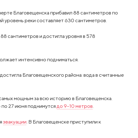
 черте Благовещенска прибавил 88 сантиметров по
й уровень реки составляет 630 сантиметров.
 88 сантиметров и достигла уровня в 578
должает интенсивно подниматься.
е достигла Благовещенского района: вода в считанные
 самых мощным за всю историю в Благовещенска.
4 по 27 июня поднимутся
до 9-10 метров
.
ля
эвакуации
. В Благовещенске приступили к