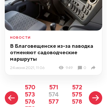
НОВОСТИ
В Благовещенске из-за паводка
отменяют садоводческие
маршруты
24 июня 2021, 11:06
949
0
570
571
572
573
574
575
576
577
578