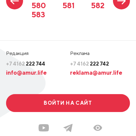
580
581
582
583
Редакция
Реклама
+7 4162
222 744
+7 4162
222 742
info@amur.life
reklama@amur.life
ВОЙТИ НА САЙТ