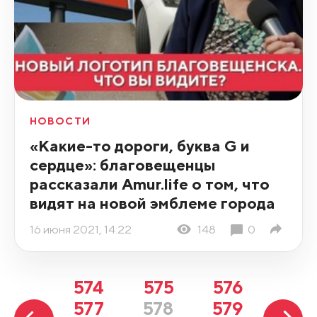
НОВОСТИ
«Какие-то дороги, буква G и
сердце»: благовещенцы
рассказали Amur.life о том, что
видят на новой эмблеме города
16 июня 2021, 14:22
148
0
574
575
576
577
578
579