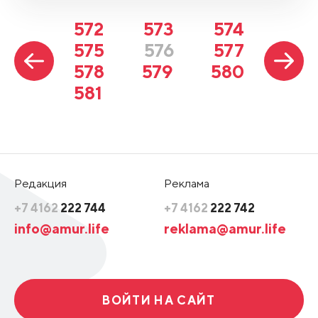
572
573
574
575
576
577
578
579
580
581
Редакция
Реклама
+7 4162
222 744
+7 4162
222 742
info@amur.life
reklama@amur.life
ВОЙТИ НА САЙТ