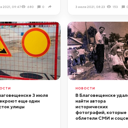
я 2021, 09:47
680
0
3 июля 2021, 08:23
153
ОСТИ
НОВОСТИ
лаговещенске 3 июля
В Благовещенске удал
екроют еще один
найти автора
сток улицы
исторических
фотографий, которые
облетели СМИ и соцс