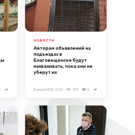
НОВОСТИ
Авторам объявлений на
подъездах в
цы
Благовещенске будут
названивать, пока они не
уберут их
0
5 июля 2021, 11:13
157
0