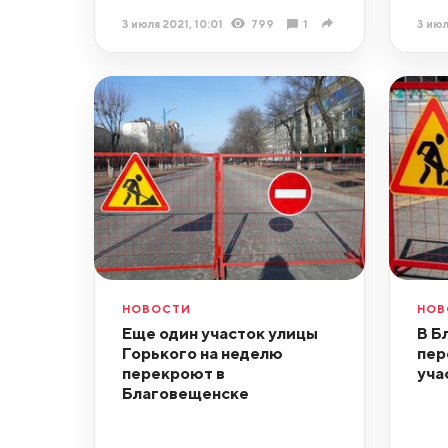
3 июля 2021, 10:01
799
1
3 июл
НОВОСТИ
НОВ
Еще один участок улицы
В Б
Горького на неделю
пер
перекроют в
уча
Благовещенске