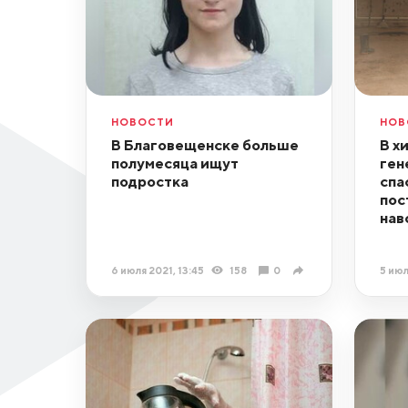
НОВОСТИ
НОВ
В Благовещенске больше
В х
полумесяца ищут
ген
подростка
спа
пос
нав
6 июля 2021, 13:45
158
0
5 июл