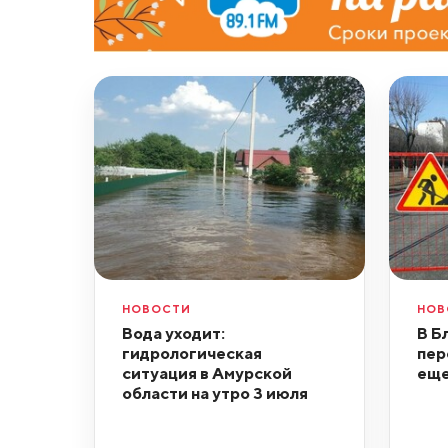
НОВОСТИ
НОВ
Вода уходит:
В Б
гидрологическая
пер
ситуация в Амурской
еще
области на утро 3 июля