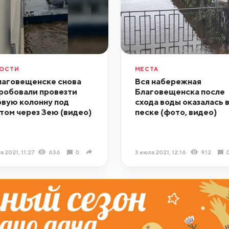
ОСТИ
МЕСТА
лаговещенске снова
Вся набережная
робовали провезти
Благовещенска после
овую колонну под
схода воды оказалась 
том через Зею (видео)
песке (фото, видео)
я 2021, 11:27
636
0
3 июля 2021, 12:16
912