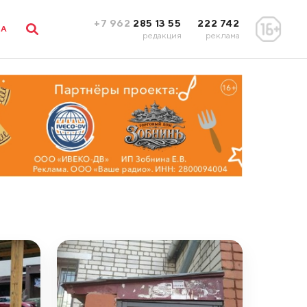
+7 962
285 13 55
222 742
ЛА
редакция
реклама