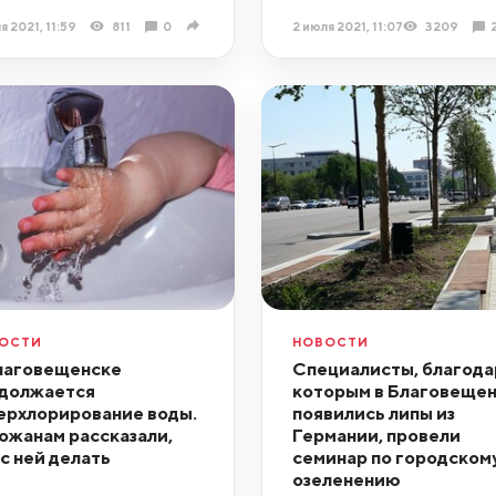
я 2021, 11:59
811
0
2 июля 2021, 11:07
3209
ОСТИ
НОВОСТИ
лаговещенске
Специалисты, благода
должается
которым в Благовеще
ерхлорирование воды.
появились липы из
ожанам рассказали,
Германии, провели
 с ней делать
семинар по городском
озеленению