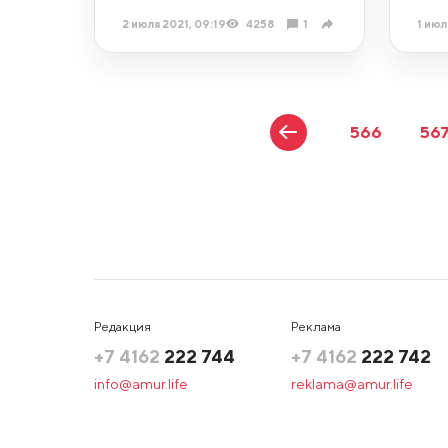
2 июля 2021, 09:19
4258
1
1 июл
566
56
Редакция
Реклама
+7 4162
222 744
+7 4162
222 742
info@amur.life
reklama@amur.life