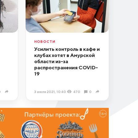
НОВОСТИ
Усилить контроль в кафе и
клубах хотят в Амурской
в
области из-за
распространения COVID-
19
0
3 июля 2021, 10:40
470
0