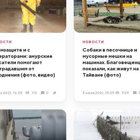
ОСТИ
НОВОСТИ
имзащите и с
Собаки в песочнице и
ераторами: амурские
мусорные мешки на
сатели помогают
машинах. Благовещен
традавшим от
показали, как живут на
однения (фото, видео)
Тайване (фото)
я 2021, 16:05
113
0
5 июля 2021, 15:05
909