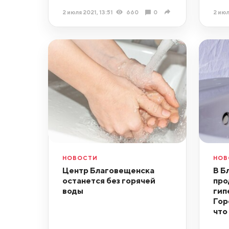
2 июля 2021, 13:51
660
0
2 июл
НОВОСТИ
НОВ
Центр Благовещенска
В Б
останется без горячей
про
воды
гип
Гор
что