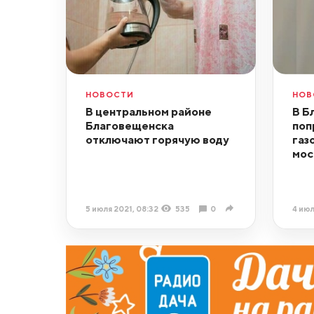
НОВОСТИ
НОВ
В центральном районе
В Б
Благовещенска
поп
отключают горячую воду
газ
мос
5 июля 2021, 08:32
535
0
4 июл