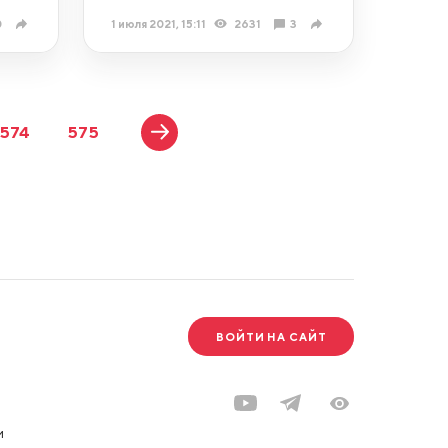
0
1 июля 2021, 15:11
2631
3
574
575
ВОЙТИ НА САЙТ
и