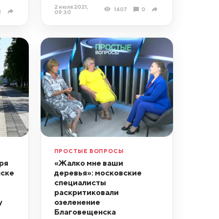
2 июля 2021,
1407
0
2
09:30
ПРОСТЫЕ ВОПРОСЫ
ря
«Жалко мне ваши
нске
деревья»: московские
специалисты
раскритиковали
у
озеленение
Благовещенска