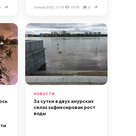
0
2 июля 2021, 17:10
1078
3
НОВОСТИ
ось
За сутки в двух амурских
селах зафиксирован рост
воды
ети