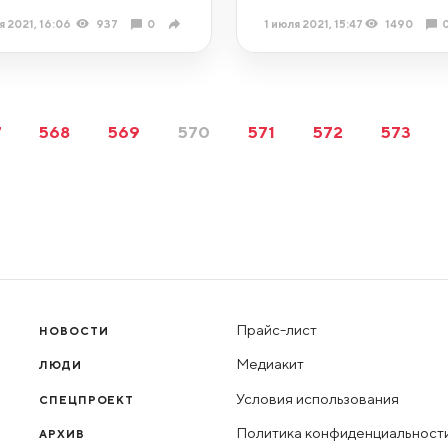
я 2021, 16:06
937
0
1 июля 2021, 15:47
1490
7
568
569
570
571
572
573
Прайс-лист
НОВОСТИ
Медиакит
ЛЮДИ
Условия использования
СПЕЦПРОЕКТ
Политика конфиденциальност
АРХИВ