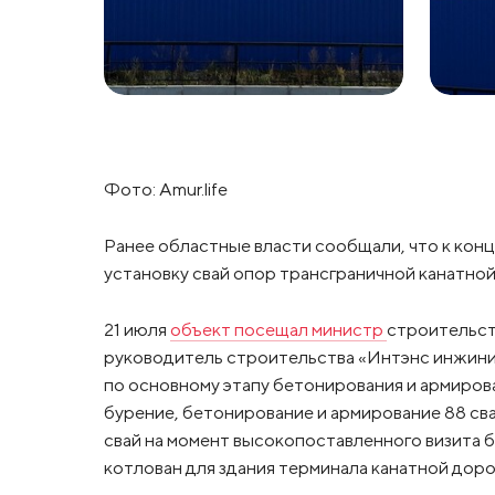
Фото: Amur.life
Ранее областные власти сообщали, что к кон
установку свай опор трансграничной канатной
21 июля
объект посещал министр
строительст
руководитель строительства «Интэнс инжинир
по основному этапу бетонирования и армиров
бурение, бетонирование и армирование 88 сва
свай на момент высокопоставленного визита 
котлован для здания терминала канатной дор