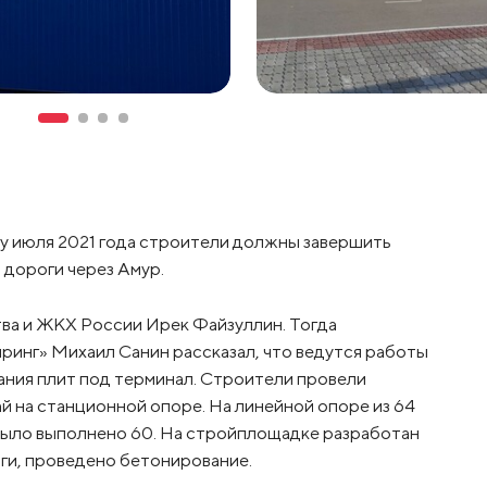
цу июля 2021 года строители должны завершить
 дороги через Амур.
ва и ЖКХ России Ирек Файзуллин. Тогда
инг» Михаил Санин рассказал, что ведутся работы
ания плит под терминал. Строители провели
й на станционной опоре. На линейной опоре из 64
было выполнено 60. На стройплощадке разработан
оги, проведено бетонирование.