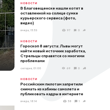
НОВОСТИ
В Благовещенске нашли котят в
оставленной на солнце сумке
курьерского сервиса (фото,
видео)
вчера, 15:53
97
0
НОВОСТИ
Гороскоп 8 августа: Львы могут
найти новый источник заработка,
Стрельцы справятся со многими
проблемами
сегодня, 01:00
69
0
НОВОСТИ
Российским пилотам запретили
снимать из кабины самолета и
публиковать кадры в интернете
вчера, 18:14
58
1