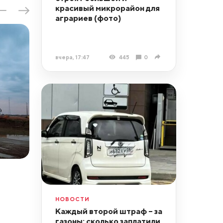
красивый микрорайон для
аграриев (фото)
вчера, 17:47
445
0
НОВОСТИ
Каждый второй штраф – за
газоны: сколько заплатили