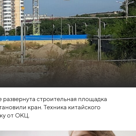
де развернута строительная площадка
тановили кран. Техника китайского
ку от ОКЦ.