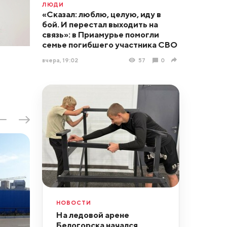
ЛЮДИ
«Сказал: люблю, целую, иду в
бой. И перестал выходить на
связь»: в Приамурье помогли
семье погибшего участника СВО
вчера, 19:02
57
0
НОВОСТИ
На ледовой арене
Белогорска начался