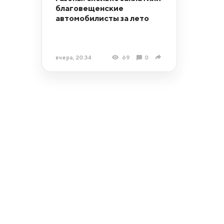
благовещенские
автомобилисты за лето
вчера, 20:34
69
0