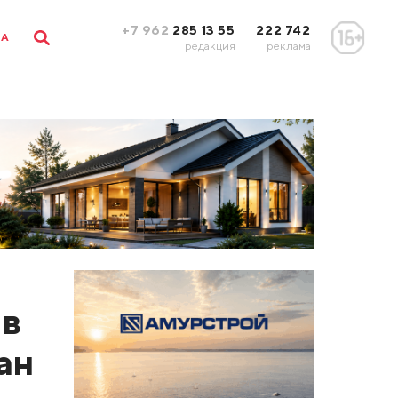
+7 962
285 13 55
222 742
ЛА
редакция
реклама
 в
ан