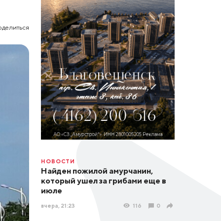
оделиться
НОВОСТИ
Найден пожилой амурчанин,
который ушел за грибами еще в
июле
вчера, 21:23
116
0