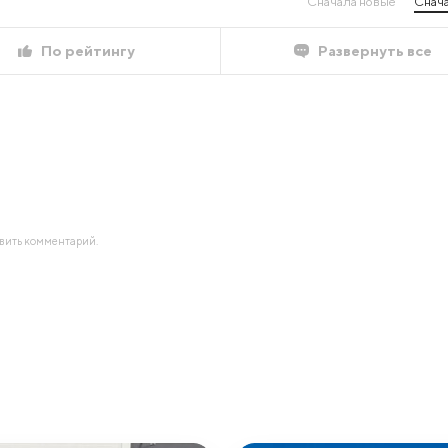
Сначала новые
Снача
По рейтингу
Развернуть все
авить комментарий.