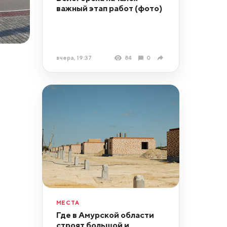
важный этап работ (фото)
вчера, 19:37
84
0
МЕСТА
Где в Амурской области
строят большой и