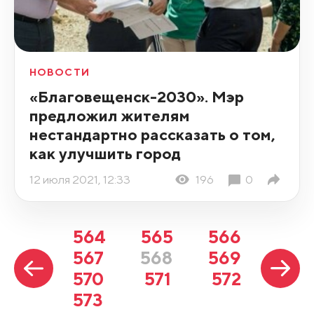
НОВОСТИ
«Благовещенск-2030». Мэр
предложил жителям
нестандартно рассказать о том,
как улучшить город
12 июля 2021, 12:33
196
0
564
565
566
567
568
569
570
571
572
573