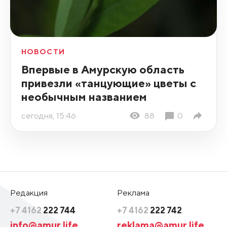
НОВОСТИ
Впервые в Амурскую область
привезли «танцующие» цветы с
необычным названием
сегодня, 15:46
88
0
Редакция
Реклама
+7 4162
222 744
+7 4162
222 742
info@amur.life
reklama@amur.life