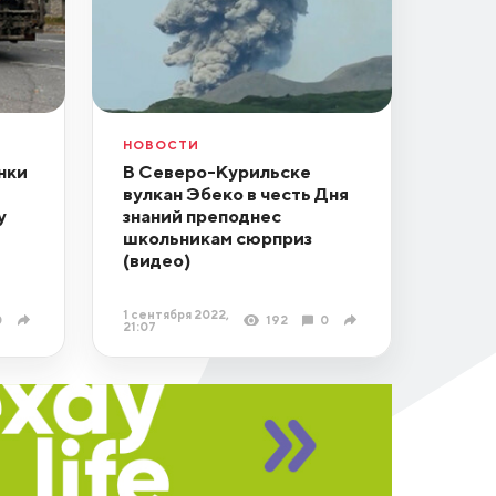
НОВОСТИ
нки
В Северо-Курильске
вулкан Эбеко в честь Дня
у
знаний преподнес
школьникам сюрприз
(видео)
1 сентября 2022,
0
192
0
21:07