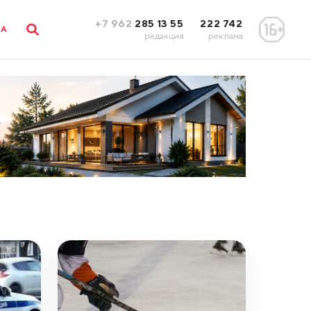
+7 962
285 13 55
222 742
ЛА
редакция
реклама