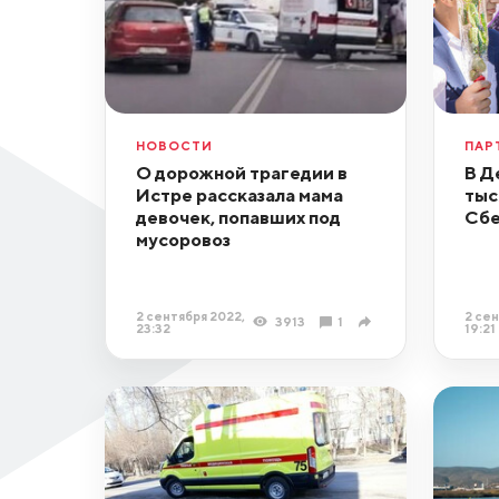
НОВОСТИ
ПАР
О дорожной трагедии в
В Д
Истре рассказала мама
тыс
девочек, попавших под
Сбе
мусоровоз
2 сентября 2022,
2 сен
3913
1
23:32
19:21