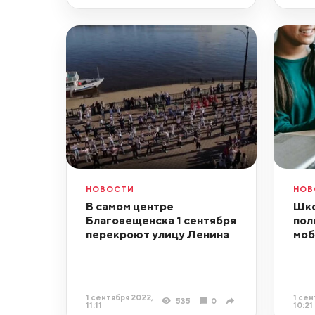
НОВОСТИ
НОВ
В самом центре
Шко
Благовещенска 1 сентября
пол
перекроют улицу Ленина
моб
1 сентября 2022,
1 сен
535
0
11:11
10:21