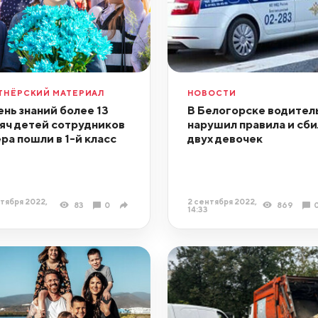
ТНЁРСКИЙ МАТЕРИАЛ
НОВОСТИ
ень знаний более 13
В Белогорске водител
яч детей сотрудников
нарушил правила и сби
ра пошли в 1-й класс
двух девочек
тября 2022,
2 сентября 2022,
83
0
869
14:33