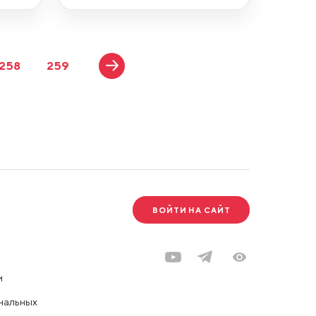
258
259
ВОЙТИ НА САЙТ
и
нальных