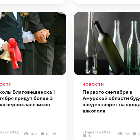
ОСТИ
НОВОСТИ
колы Благовещенска 1
Первого сентября в
тября придут более 3
Амурской области буд
яч первоклассников
введен запрет на прод
алкоголя
густа 2022,
31 августа 2022,
109
0
89
15:13