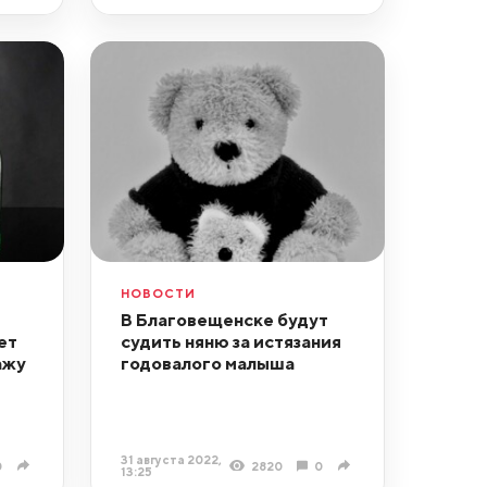
НОВОСТИ
В Благовещенске будут
ет
судить няню за истязания
ажу
годовалого малыша
31 августа 2022,
0
2820
0
13:25