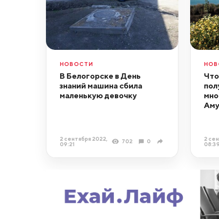
НОВОСТИ
НОВ
В Белогорске в День
Что
знаний машина сбила
пол
маленькую девочку
мно
Аму
2 сентября 2022,
2 сен
702
0
09:21
08:3