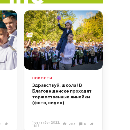
НОВОСТИ
Здравствуй, школа! В
е
Благовещенске проходят
торжественные линейки
(фото, видео)
1 сентября 2022,
0
2115
0
11:17