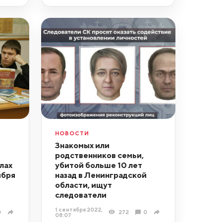
НОВОСТИ
Знакомых или
родственников семьи,
лах
убитой больше 10 лет
ября
назад в Ленинградской
области, ищут
следователи
1 сентября 2022,
0
272
0
08:07