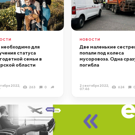
ОСТИ
НОВОСТИ
 необходимо для
Две маленькие сестре
учения статуса
попали под колеса
годетной семьи в
мусоровоза. Одна сраз
рской области
погибла
тября 2022,
2 сентября 2022,
263
0
624
9
07:46