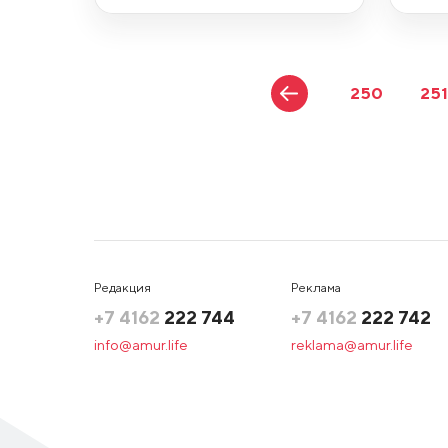
250
251
Редакция
Реклама
+7 4162
222 744
+7 4162
222 742
info@amur.life
reklama@amur.life