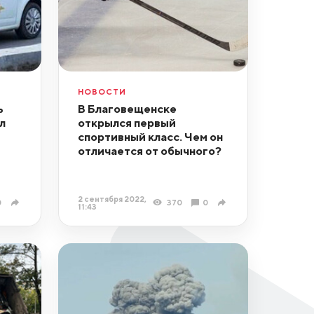
НОВОСТИ
ь
В Благовещенске
л
открылся первый
спортивный класс. Чем он
отличается от обычного?
2 сентября 2022,
0
370
0
11:43