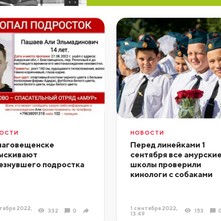
ОСТИ
НОВОСТИ
лаговещенске
Перед линейками 1
ыскивают
сентября все амурски
езнувшего подростка
школы проверили
кинологи с собаками
тября 2022,
1 сентября 2022,
332
0
153
13:49