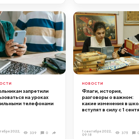
ОСТИ
НОВОСТИ
льникам запретили
Флаги, история,
ьзоваться на уроках
разговоры о важном:
ильными телефонами
какие изменения в шко
вступят в силу с 1 сент
тября 2022,
1 сентября 2022,
339
0
375
09:18