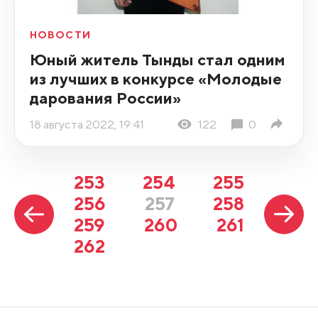
НОВОСТИ
Юный житель Тынды стал одним
из лучших в конкурсе «Молодые
дарования России»
18 августа 2022, 19:41
122
0
253
254
255
256
257
258
259
260
261
262