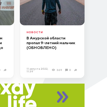
НОВОСТИ
м
В Амурской области
и
пропал 9-летний мальчик
до
(ОБНОВЛЕНО)
11 августа 2022,
0
369
0
11:39