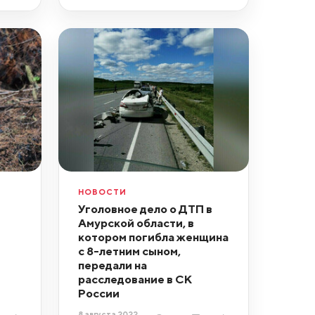
НОВОСТИ
ы
Уголовное дело о ДТП в
Амурской области, в
котором погибла женщина
с 8-летним сыном,
передали на
расследование в СК
России
8 августа 2022,