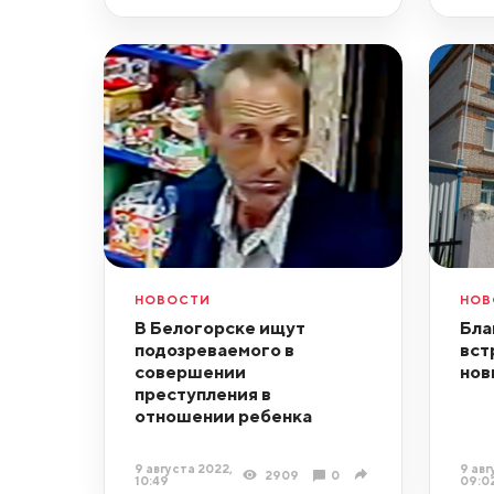
НОВОСТИ
НОВ
В Белогорске ищут
Бла
подозреваемого в
вст
совершении
нов
преступления в
отношении ребенка
9 августа 2022,
9 авг
2909
0
10:49
09:0