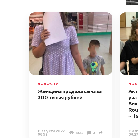
НОВОСТИ
НОВ
Женщина продала сына за
Акт
300 тысяч рублей
уча
Бла
Rou
«На
11 августа 2022,
11 ав
1824
0
08:59
08:2