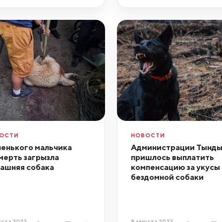
ОСТИ
НОВОСТИ
енького мальчика
Администрации Тынд
мерть загрызла
пришлось выплатить
ашняя собака
компенсацию за укусы
бездомной собаки
уста 2022,
8 августа 2022,