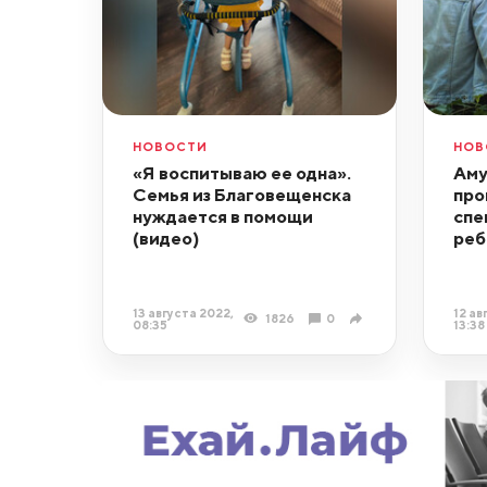
НОВОСТИ
НОВ
«Я воспитываю ее одна».
Аму
Семья из Благовещенска
про
нуждается в помощи
спе
(видео)
реб
13 августа 2022,
12 ав
1826
0
08:35
13:38