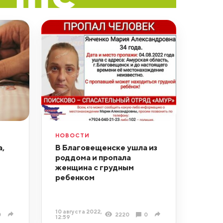
НОВОСТИ
,
В Благовещенске ушла из
роддома и пропала
женщина с грудным
ребенком
10 августа 2022,
0
2220
0
12:59