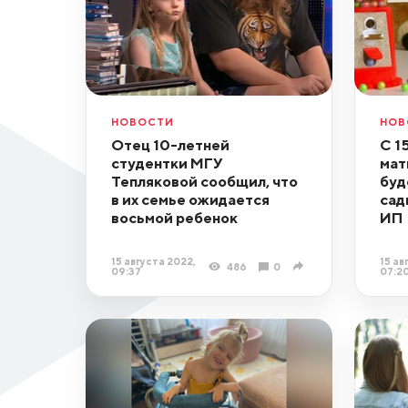
НОВОСТИ
НОВ
Отец 10-летней
С 1
студентки МГУ
мат
Тепляковой сообщил, что
буд
в их семье ожидается
сад
восьмой ребенок
ИП
15 августа 2022,
15 ав
486
0
09:37
07:2