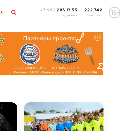
+7 962
285 13 55
222 742
ЛА
редакция
реклама