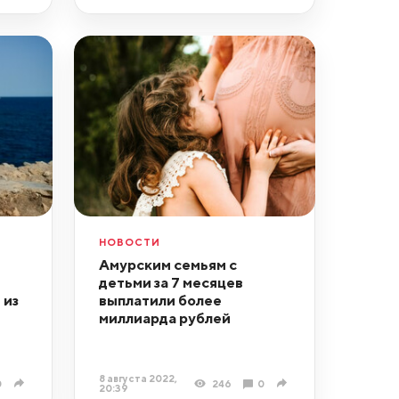
НОВОСТИ
Амурским семьям с
детьми за 7 месяцев
 из
выплатили более
миллиарда рублей
8 августа 2022,
0
246
0
20:39