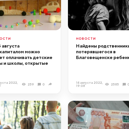
ОСТИ
НОВОСТИ
5 августа
Найдены родственник
капиталом можно
потерявшегося в
ет оплачивать детские
Благовещенске ребен
ы и школы, открытые
густа 2022,
14 августа 2022,
259
0
2585
0
19:08