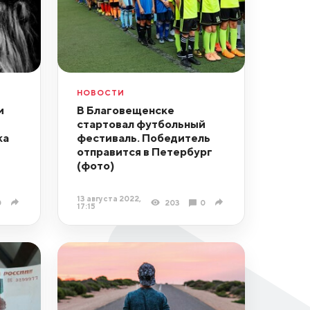
НОВОСТИ
и
В Благовещенске
стартовал футбольный
ка
фестиваль. Победитель
отправится в Петербург
(фото)
13 августа 2022,
0
203
0
17:15