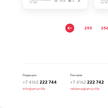
1018
0
17:00
16:18
255
25
Редакция
Реклама
+7 4162
222 744
+7 4162
222 742
info@amur.life
reklama@amur.life