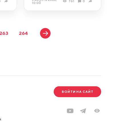
0
761
0
10:00
263
264
ВОЙТИ НА САЙТ
и