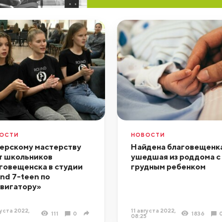
ОСТИ
НОВОСТИ
ерскому мастерству
Найдена благовещенка
т школьников
ушедшая из роддома с
говещенска в студии
грудным ребенком
nd 7-teen по
вигатору»
густа 2022,
11 августа 2022,
111
0
1836
7
08:25