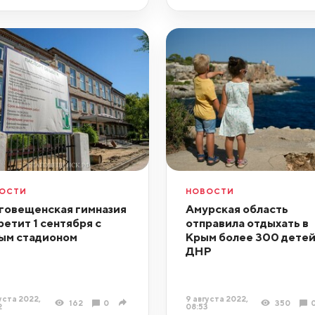
ОСТИ
НОВОСТИ
говещенская гимназия
Амурская область
ретит 1 сентября с
отправила отдыхать в
ым стадионом
Крым более 300 детей
ДНР
уста 2022,
9 августа 2022,
162
0
350
2
08:53