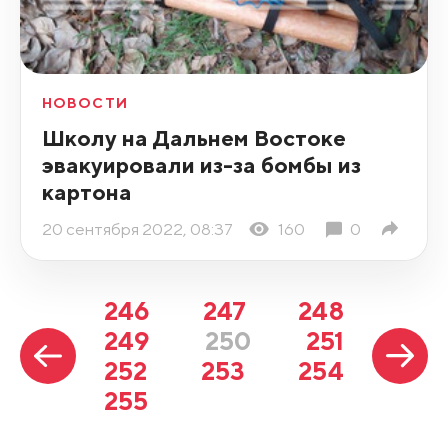
НОВОСТИ
Школу на Дальнем Востоке
эвакуировали из-за бомбы из
картона
20 сентября 2022, 08:37
160
0
246
247
248
249
250
251
252
253
254
255