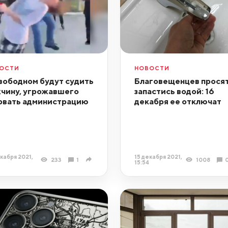
ОСТИ
НОВОСТИ
вободном будут судить
Благовещенцев прося
чину, угрожавшего
запастись водой: 16
рвать администрацию
декабря ее отключат
кабря 2021,
15 декабря 2021,
233
1
1008
7
15:54