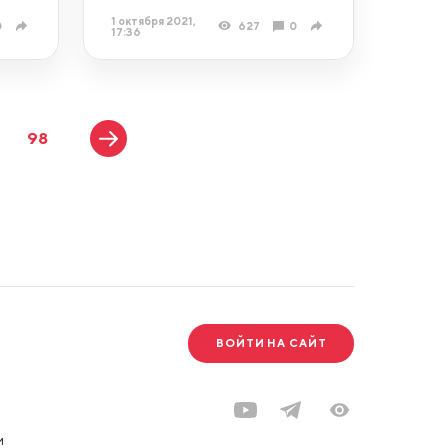
1 октября 2021,
0
627
0
17:36
98
ВОЙТИ НА САЙТ
и