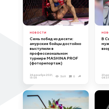
НОВОСТИ
НОВ
Семь побед из десяти:
В С
амурские бойцы достойно
муж
выступили в
взо
профессиональном
турнире MASHINA PROF
(фоторепортаж)
24 декабря 2021,
23 де
569
0
15:05
08:3