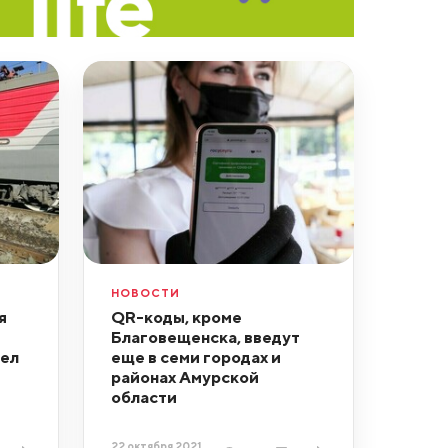
НОВОСТИ
я
QR-коды, кроме
Благовещенска, введут
тел
еще в семи городах и
районах Амурской
области
22 октября 2021,