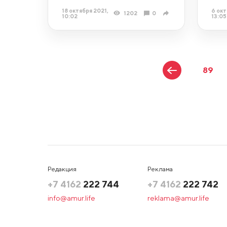
18 октября 2021,
6 окт
1202
0
10:02
13:05
89
Редакция
Реклама
+7 4162
222 744
+7 4162
222 742
info@amur.life
reklama@amur.life