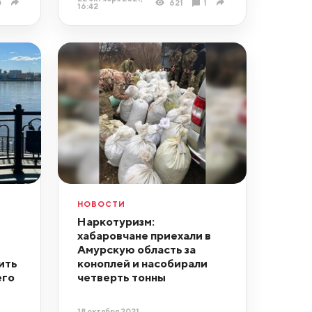
0
621
1
16:42
НОВОСТИ
Наркотуризм:
хабаровчане приехали в
Амурскую область за
ить
коноплей и насобирали
его
четверть тонны
18 октября 2021,