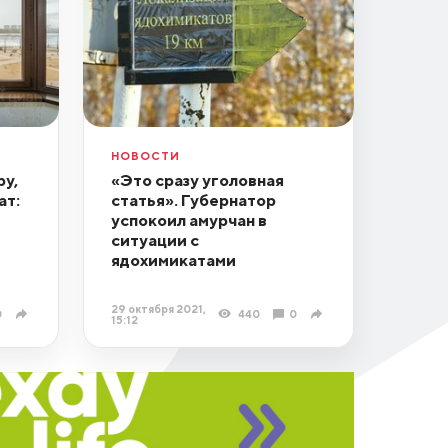
НОВОСТИ
ру,
«Это сразу уголовная
ат:
статья». Губернатор
успокоил амурчан в
ситуации с
ядохимикатами
29 октября 2021,
0
440
0
15:12