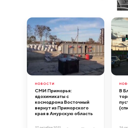
НОВОСТИ
НОВ
СМИ Приморья:
В Б
ядохимикаты с
тор
космодрома Восточный
пус
вернут из Приморского
(сп
края в Амурскую область
27 октября 2021,
26 ок