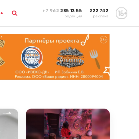
+7 962
285 13 55
222 742
ЛА
редакция
реклама