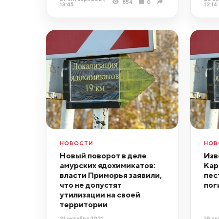
854
0
13:45
12:14
НОВОСТИ
НОВ
Новый поворот в деле
Изв
амурских ядохимикатов:
Кар
власти Приморья заявили,
пес
что не допустят
пог
утилизации на своей
территории
21 октября 2021,
19 ок