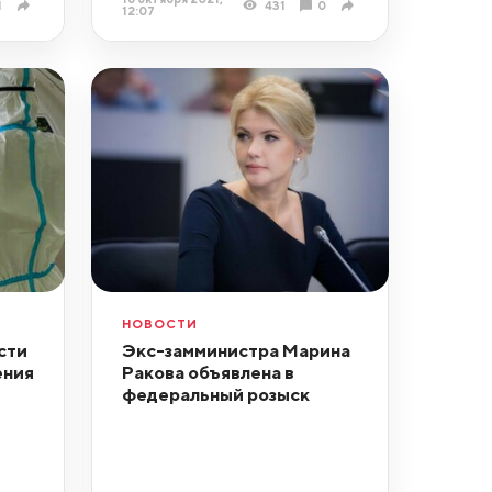
1
431
0
12:07
НОВОСТИ
сти
Экс-замминистра Марина
ения
Ракова объявлена в
федеральный розыск