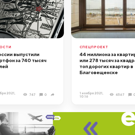
ОСТИ
СПЕЦПРОЕКТ
оссии выпустили
44 миллиона за кварти
ртфон за 740 тысяч
или 278 тысяч за квадр
лей
топ дорогих квартир в
Благовещенске
бря 2021,
1 ноября 2021,
747
0
4567
10:16