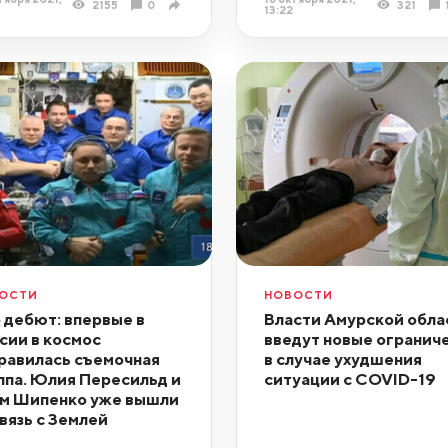
2155
0
321
13:22
ОСТИ
НОВОСТИ
 дебют: впервые в
Власти Амурской обла
сии в космос
введут новые огранич
равилась съемочная
в случае ухудшения
ппа. Юлия Пересильд и
ситуации с COVID-19
м Шипенко уже вышли
связь с Землей