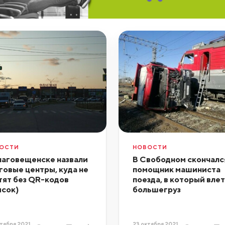
ОСТИ
НОВОСТИ
лаговещенске назвали
В Свободном скончалс
говые центры, куда не
помощник машиниста
тят без QR-кодов
поезда, в который вле
исок)
большегруз
тября 2021,
23 октября 2021,