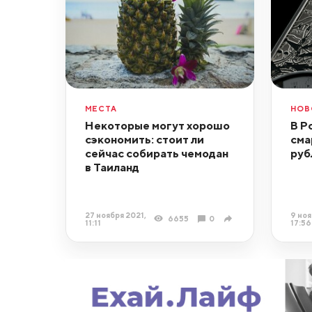
МЕСТА
НОВ
Некоторые могут хорошо
В Р
сэкономить: стоит ли
сма
сейчас собирать чемодан
руб
в Таиланд
27 ноября 2021,
9 ноя
6655
0
11:11
17:56