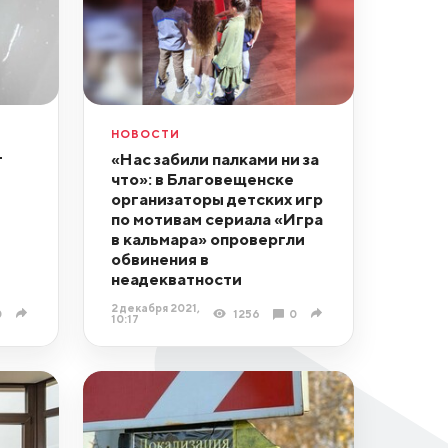
НОВОСТИ
т
«Нас забили палками ни за
что»: в Благовещенске
организаторы детских игр
по мотивам сериала «Игра
в кальмара» опровергли
обвинения в
неадекватности
2 декабря 2021,
0
1256
0
10:17