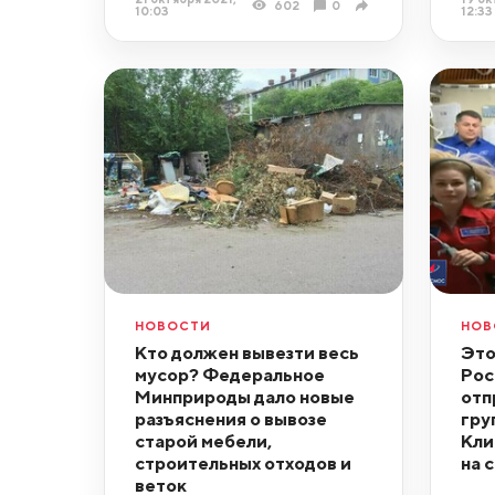
602
0
10:03
12:33
НОВОСТИ
НОВ
Кто должен вывезти весь
Это
мусор? Федеральное
Рос
Минприроды дало новые
отп
разъяснения о вывозе
гру
старой мебели,
Кли
строительных отходов и
на 
веток