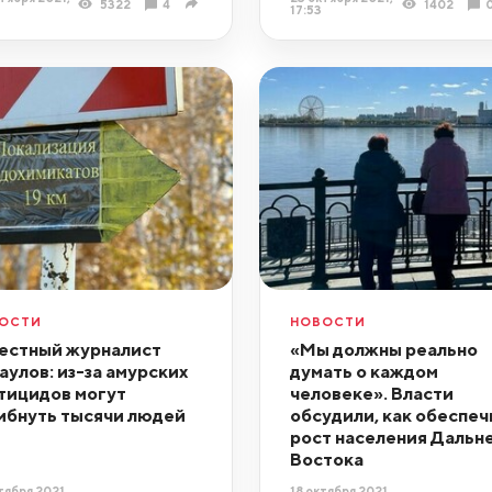
5322
4
1402
17:53
ОСТИ
НОВОСТИ
естный журналист
«Мы должны реально
аулов: из-за амурских
думать о каждом
тицидов могут
человеке». Власти
ибнуть тысячи людей
обсудили, как обеспеч
рост населения Дальн
Востока
тября 2021,
18 октября 2021,