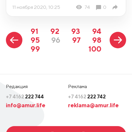
11 ноября 2020, 10:25
74
0
91
92
93
94
95
96
97
98
99
100
Редакция
Реклама
+7 4162
222 744
+7 4162
222 742
info@amur.life
reklama@amur.life