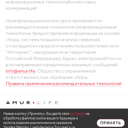
информационных технологий и массовых
коммуникаций
На информационном ресурсе применяются
рекомендательные технологии (информационные
технологии предоставления информации на основе
сбора, систематизации и анализа сведений,
относящихся к предпочтениям пользователей сети
"Интернет", находящихся на территории
Российской Федерации). Адрес электронной почты
для направления юридически значимых сообщений:
info@amur.life
. Общество с ограниченной
ответственностью «Компания «Игра».
Правила применения рекомендательных технологий
Нажав кнопку «Принять», Вы даете свое
согласие
на
обработку файлов cookie вашего браузера и
использование аналитических сервисов
ПРИНЯТЬ
Yandex.Metrika, LiveInternet и Top.mail.ru в