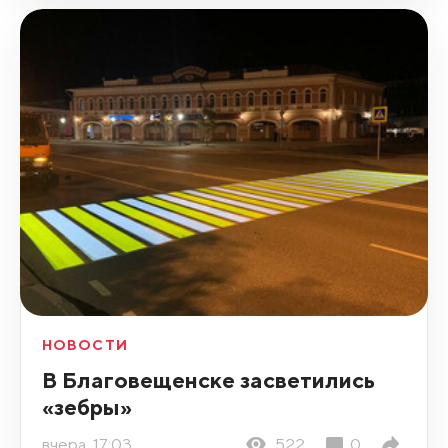
НОВОСТИ
В Благовещенске засветились
«зебры»
вчера, 17:03
522
0