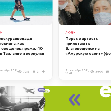
ДИ
ЛЮДИ
экскурсовода до
Первые артисты
несмена: как
прилетают в
говещенец прожил 10
Благовещенск на
 в Таиланде и вернулся
«Амурскую осень» (фо
нтября 2021,
5 сентября 2021,
7215
2
3600
15:41