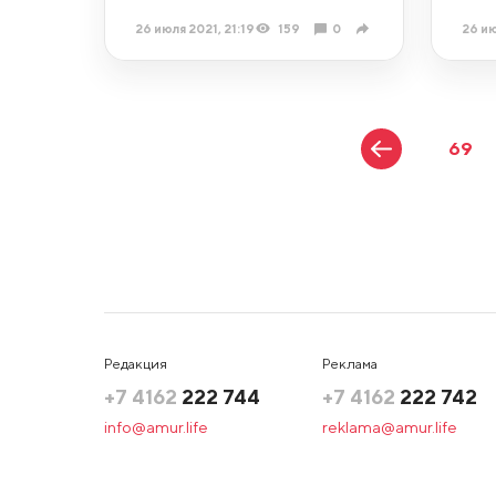
26 июля 2021, 21:19
159
0
26 ию
69
Редакция
Реклама
+7 4162
222 744
+7 4162
222 742
info@amur.life
reklama@amur.life