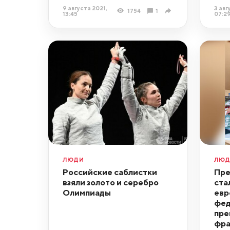
9 августа 2021,
3 авг
1754
1
13:45
07:2
ЛЮДИ
ЛЮ
Российские саблистки
Пре
взяли золото и серебро
ста
Олимпиады
евр
фед
пре
фра