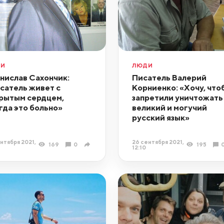
ДИ
ЛЮДИ
нислав Сахончик:
Писатель Валерий
сатель живет с
Корниенко: «Хочу, что
рытым сердцем,
запретили уничтожать
гда это больно»
великий и могучий
русский язык»
нтября 2021,
26 сентября 2021,
169
0
195
12:10