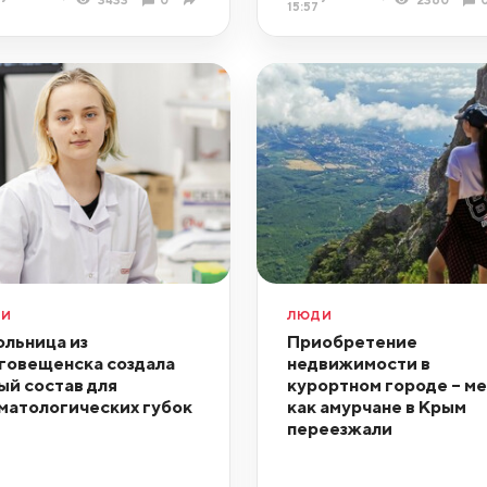
15:57
ДИ
ЛЮДИ
льница из
Приобретение
говещенска создала
недвижимости в
ый состав для
курортном городе – ме
матологических губок
как амурчане в Крым
переезжали