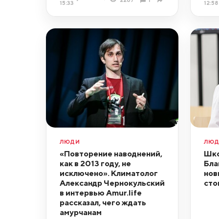
15:33
12:58
ЛЮДИ
ЛЮ
«Повторение наводнений,
Шко
как в 2013 году, не
Бла
исключено». Климатолог
нов
Александр Чернокульский
сто
в интервью Amur.life
рассказал, чего ждать
амурчанам