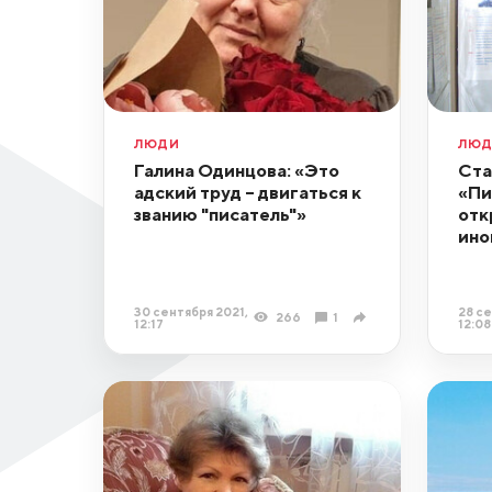
ЛЮДИ
ЛЮ
Галина Одинцова: «Это
Ста
адский труд – двигаться к
«Пи
званию "писатель"»
отк
ино
30 сентября 2021,
28 се
266
1
12:17
12:08