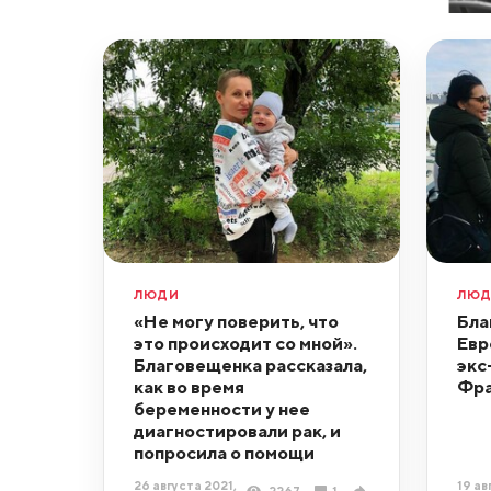
ЛЮДИ
ЛЮ
«Не могу поверить, что
Бла
это происходит со мной».
Евр
Благовещенка рассказала,
экс
как во время
Фра
беременности у нее
диагностировали рак, и
попросила о помощи
26 августа 2021,
19 ав
2267
1