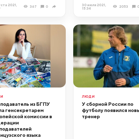
уста 2021,
30 июля 2021,
367
0
2053
9
15:34
ДИ
ЛЮДИ
подаватель из БГПУ
У сборной России по
ла генсекретарем
футболу появился нов
опейской комиссии в
тренер
ерации
подавателей
нцузского языка