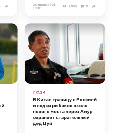
30 июля 2021,
0
2038
0
10:01
ЛЮДИ
В Китае границу с Россией
ый
и лодки рыбаков около
нового моста через Амур
охраняет старательный
дед Цуй