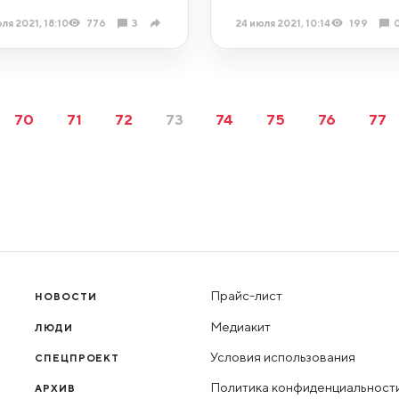
ля 2021, 18:10
776
3
24 июля 2021, 10:14
199
70
71
72
73
74
75
76
77
Прайс-лист
НОВОСТИ
Медиакит
ЛЮДИ
Условия использования
СПЕЦПРОЕКТ
Политика конфиденциальност
АРХИВ