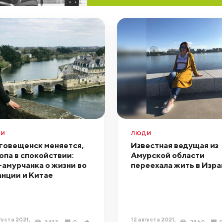
ДИ
ЛЮДИ
говещенск меняется,
Известная ведущая из
опа в спокойствии:
Амурской области
-амурчанка о жизни во
переехала жить в Изра
нции и Китае
густа 2021,
12 августа 2021,
3433
0
2360