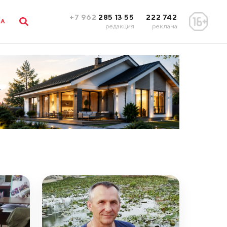
+7 962
285 13 55
222 742
ЛА
редакция
реклама