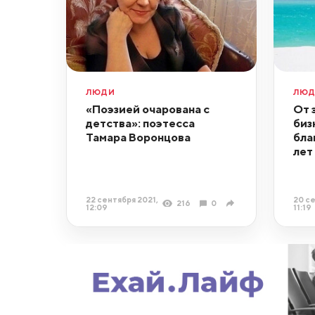
ЛЮДИ
ЛЮ
«Поэзией очарована с
От 
детства»: поэтесса
биз
Тамара Воронцова
бла
лет
22 сентября 2021,
20 се
216
0
12:09
11:19