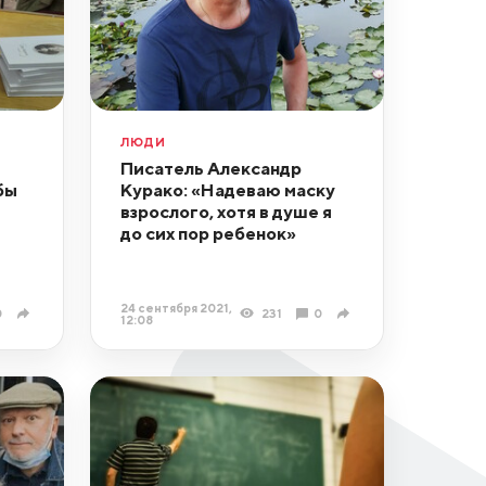
ЛЮДИ
Писатель Александр
бы
Курако: «Надеваю маску
взрослого, хотя в душе я
до сих пор ребенок»
24 сентября 2021,
0
231
0
12:08