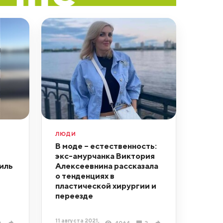
ЛЮДИ
В моде – естественность:
экс-амурчанка Виктория
иль
Алексеевнина рассказала
о тенденциях в
пластической хирургии и
переезде
11 августа 2021,
0
4064
2