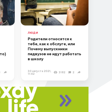
ЛЮДИ
Родители относятся к
тебе, как к обслуге, или
Почему выпускники
то)
педвузов не идут работать
в школу
30 августа 2021,
1
3182
2
11:42