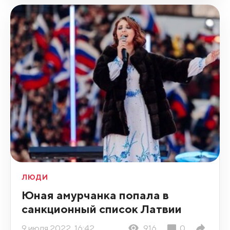
ЛЮДИ
Юная амурчанка попала в
санкционный список Латвии
9 июля 2022, 16:42
916
0