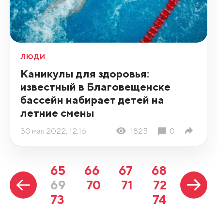
ЛЮДИ
Каникулы для здоровья:
известный в Благовещенске
бассейн набирает детей на
летние смены
30 мая 2022, 12:16
1825
0
65
66
67
68
69
70
71
72
73
74