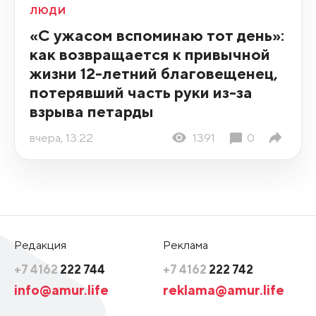
ЛЮДИ
«С ужасом вспоминаю тот день»:
как возвращается к привычной
жизни 12-летний благовещенец,
потерявший часть руки из-за
взрыва петарды
вчера, 13:22
1391
0
Редакция
Реклама
+7 4162
222 744
+7 4162
222 742
info@amur.life
reklama@amur.life