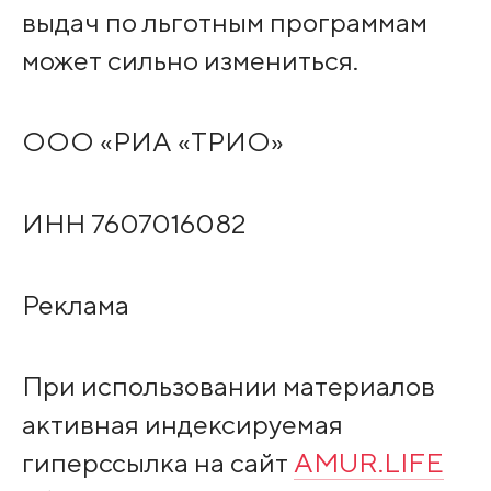
выдач по льготным программам
может сильно измениться.
OOO «PИA «ТPИO»
ИHH 7607016082
Peклaмa
При использовании материалов
активная индексируемая
гиперссылка на сайт
AMUR.LIFE