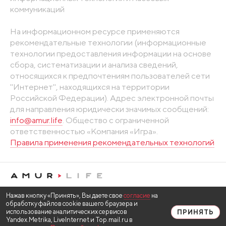
коммуникаций
На информационном ресурсе применяются
рекомендательные технологии (информационные
технологии предоставления информации на основе
сбора, систематизации и анализа сведений,
относящихся к предпочтениям пользователей сети
"Интернет", находящихся на территории
Российской Федерации). Адрес электронной почты
для направления юридически значимых сообщений:
info@amur.life
. Общество с ограниченной
ответственностью «Компания «Игра».
Правила применения рекомендательных технологий
Нажав кнопку «Принять», Вы даете свое
согласие
на
обработку файлов cookie вашего браузера и
использование аналитических сервисов
ПРИНЯТЬ
Yandex.Metrika, LiveInternet и Top.mail.ru в