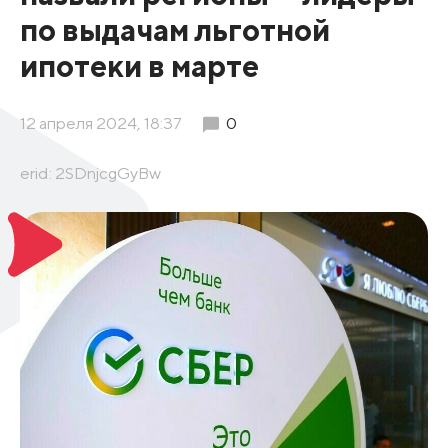
по выдачам льготной
ипотеки в марте
12 апреля 2024, 18:37
0
erid: 2SDnjcgGyBw