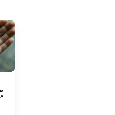
за
да