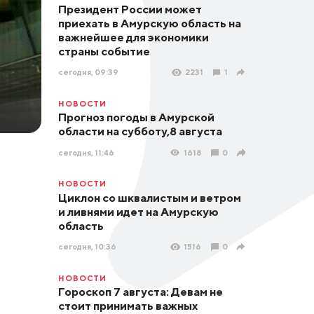
Президент России может
приехать в Амурскую область на
важнейшее для экономики
страны событие
сегодня, 09:39
2231
1
НОВОСТИ
Прогноз погоды в Амурской
области на субботу,8 августа
сегодня, 11:46
1618
0
НОВОСТИ
Циклон со шквалистым и ветром
и ливнями идет на Амурскую
область
сегодня, 10:36
1516
0
НОВОСТИ
Гороскоп 7 августа: Девам не
стоит принимать важных