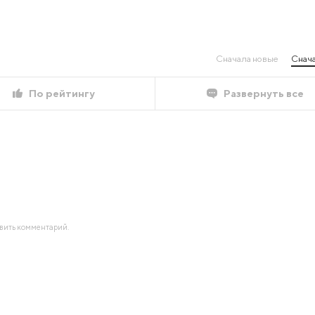
Сначала новые
Снача
По рейтингу
Развернуть все
авить комментарий.