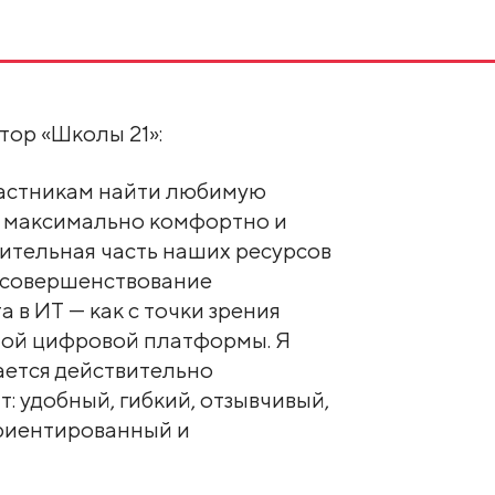
тор «Школы 21»:
частникам найти любимую
о максимально комфортно и
ительная часть наших ресурсов
и совершенствование
 в ИТ — как с точки зрения
самой цифровой платформы. Я
чается действительно
: удобный, гибкий, отзывчивый,
риентированный и