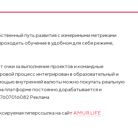
ственный путь развития с измеримыми метриками
роходить обучение в удобном для себя режиме,
т очки за выполнение проектов и командные
гровой процесс интегрирован в образовательный и
 помощью внутренней валюты можно покупать реальную
на платформе постоянно дорабатывается и
7607016082 Реклама
ксируемая гиперссылка на сайт
AMUR.LIFE