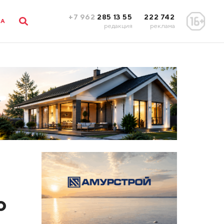
+7 962
285 13 55
222 742
ЛА
редакция
реклама
ю