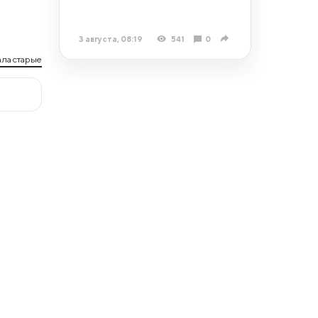
3 августа, 08:19
541
0
ла старые