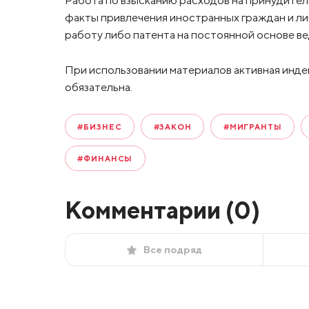
Работа по взысканию расходов на принудите
факты привлечения иностранных граждан и ли
работу либо патента на постоянной основе в
При использовании материалов активная инде
обязательна.
#БИЗНЕС
#ЗАКОН
#МИГРАНТЫ
#ФИНАНСЫ
Комментарии (
0
)
Все подряд