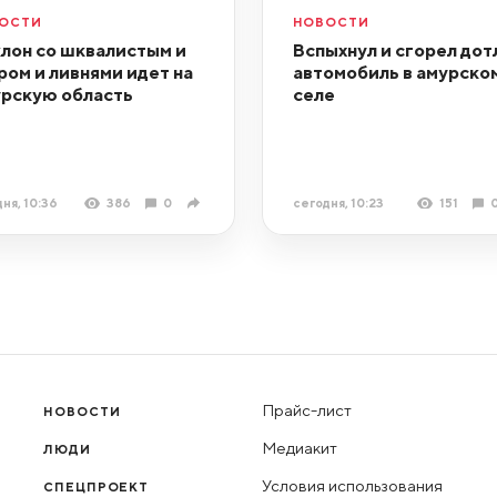
ОСТИ
НОВОСТИ
лон со шквалистым и
Вспыхнул и сгорел дот
ром и ливнями идет на
автомобиль в амурско
рскую область
селе
ня, 10:36
386
0
сегодня, 10:23
151
Прайс-лист
НОВОСТИ
Медиакит
ЛЮДИ
Условия использования
СПЕЦПРОЕКТ