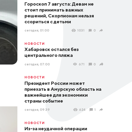
Гороскоп 7 августа: Девам не
стоит принимать важных
решений, Скорпионам нельзя
ссориться с детьми
сегодня, 01:00
1031
0
НОВОСТИ
Хабаровск остался без
центрального пляжа
сегодня, 07:00
671
0
НОВОСТИ
Президент России может
приехать в Амурскую область на
важнейшее для экономики
страны событие
сегодня, 09:39
624
1
НОВОСТИ
Из-за неудачной операции