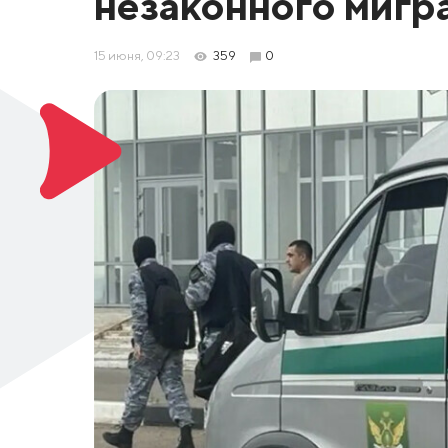
незаконного мигр
15 июня, 09:23
359
0