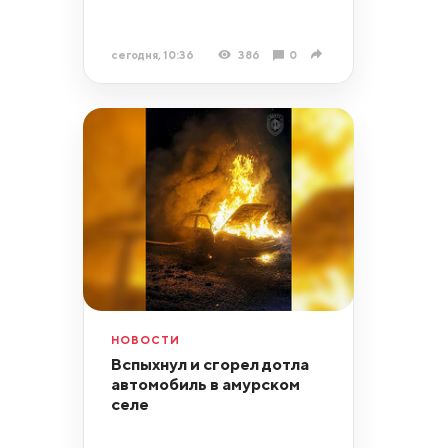
сегодня, 10:36
386
0
НОВОСТИ
Вспыхнул и сгорел дотла
автомобиль в амурском
селе