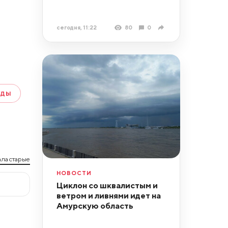
сегодня, 11:22
80
0
УДЫ
ла старые
НОВОСТИ
Циклон со шквалистым и
ветром и ливнями идет на
Амурскую область