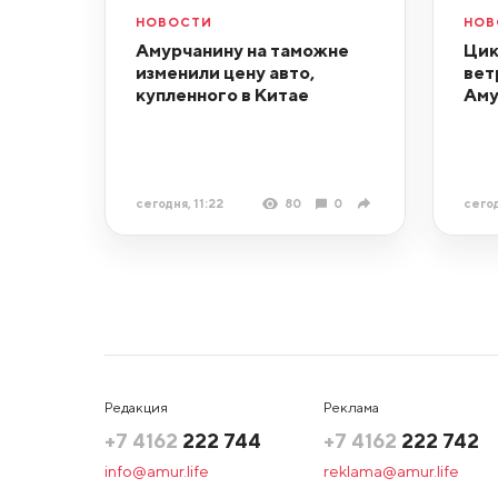
НОВОСТИ
НОВ
Амурчанину на таможне
Цик
изменили цену авто,
вет
купленного в Китае
Аму
сегодня, 11:22
80
0
сегод
Редакция
Реклама
+7 4162
222 744
+7 4162
222 742
info@amur.life
reklama@amur.life