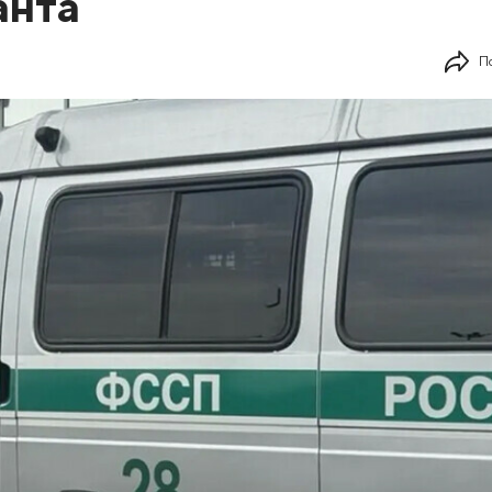
анта
П