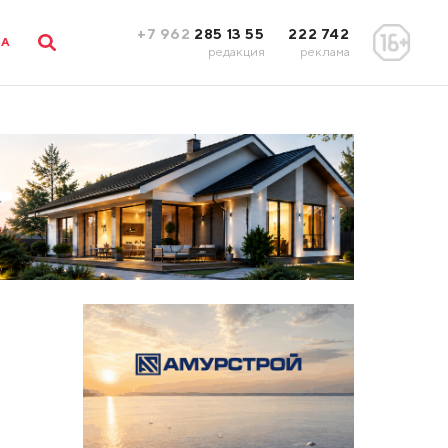
+7 962
285 13 55
222 742
ЛА
редакция
реклама