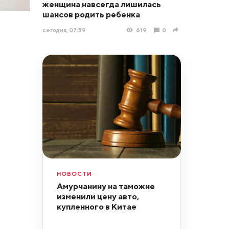
женщина навсегда лишилась
шансов родить ребенка
сегодня, 07:59
619
0
НОВОСТИ
Амурчанину на таможне
изменили цену авто,
купленного в Китае