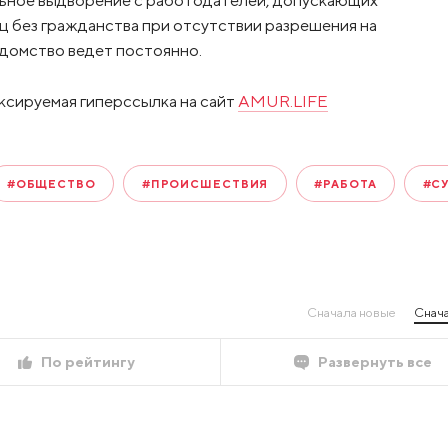
льное выдворение с работодателей, допускающих
ц без гражданства при отсутствии разрешения на
едомство ведет постоянно.
ксируемая гиперссылка на сайт
AMUR.LIFE
#ОБЩЕСТВО
#ПРОИСШЕСТВИЯ
#РАБОТА
#С
Сначала новые
Снача
По рейтингу
Развернуть все