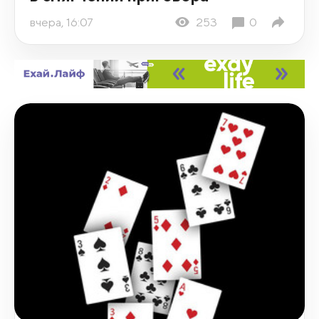
вчера, 16:07
253
0