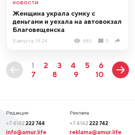
НОВОСТИ
Женщина украла сумку с
деньгами и уехала на автовокзал
Благовещенска
5 августа, 19:24
883
0
1
2
3
4
5
6
7
8
9
10
Редакция
Реклама
+7 4162
222 744
+7 4162
222 742
info@amur.life
reklama@amur.life