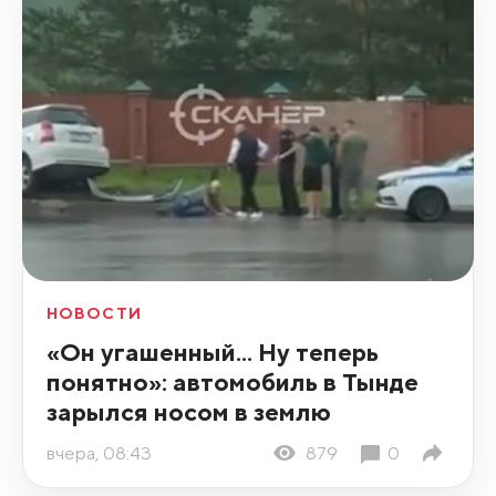
НОВОСТИ
«Он угашенный... Ну теперь
понятно»: автомобиль в Тынде
зарылся носом в землю
вчера, 08:43
879
0