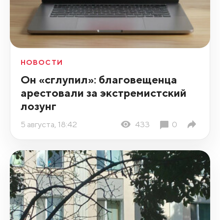
НОВОСТИ
Он «сглупил»: благовещенца
арестовали за экстремистский
лозунг
5 августа, 18:42
433
0