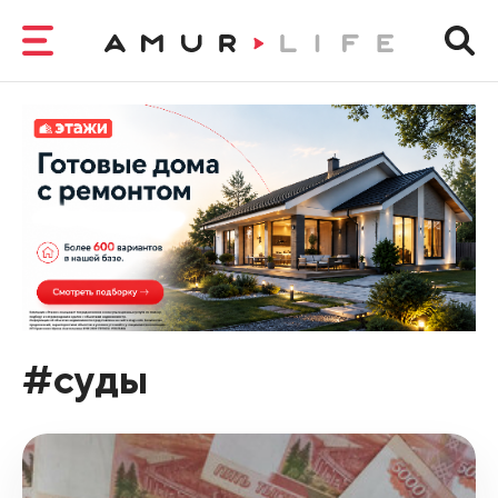
#суды