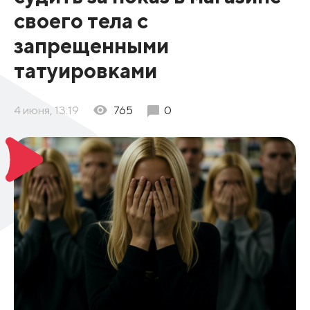
своего тела с
запрещенными
татуировками
4 июня, 13:19
765
0