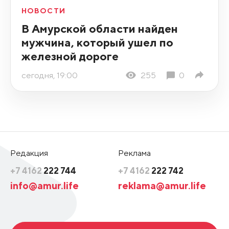
НОВОСТИ
В Амурской области найден
мужчина, который ушел по
железной дороге
сегодня, 19:00
255
0
Редакция
Реклама
+7 4162
222 744
+7 4162
222 742
info@amur.life
reklama@amur.life