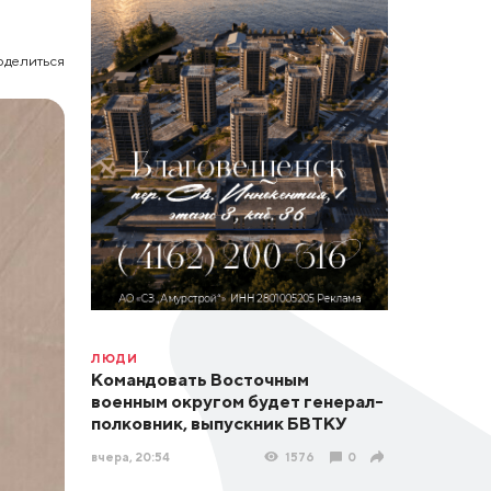
оделиться
ЛЮДИ
Командовать Восточным
военным округом будет генерал-
полковник, выпускник БВТКУ
вчера, 20:54
1576
0