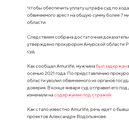
Чтобы обеспечить уплату штрафа суд по ход
обвиняемого арест на общую сумму более 7 м
области.
Следствием собрана достаточная доказательс
утверждено прокурором Амурской области Ро
суд.
Как сообщал Amur.life, мужчина
был задержан
осенью 2021 года. По представлению прокуро
области уволил обвиняемого из органов госуд
доверия. В конце января суд отправил его по
изменили на
содержание под стражей
.
Как стало известно Amur.life, речь идет о бы
проектов Александре Водопьянове.