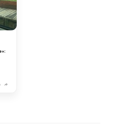
е»:
0