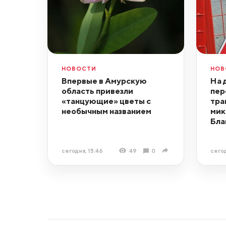
НОВОСТИ
НОВ
Впервые в Амурскую
На 
область привезли
пер
«танцующие» цветы с
тра
необычным названием
мик
Бла
сегодня, 15:46
49
0
сегод