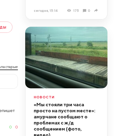
сегодня, 15:14
175
0
УДЫ
ла старые
НОВОСТИ
«Мы стояли три часа
просто на пустом месте»:
репишет
амурчане сообщают о
проблемах с ж/д
0
0
сообщением (фото,
видео)