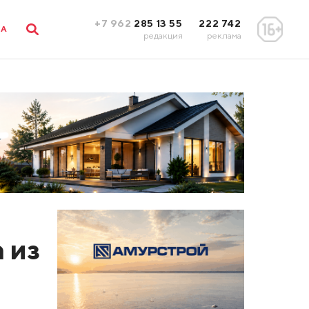
+7 962
285 13 55
222 742
ЛА
редакция
реклама
 из