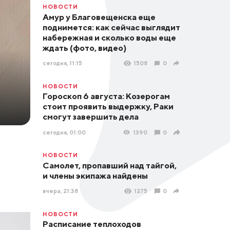
НОВОСТИ
Амур у Благовещенска еще
поднимется: как сейчас выглядит
набережная и сколько воды еще
ждать (фото, видео)
сегодня, 11:15
1508
0
НОВОСТИ
Гороскоп 6 августа: Козерогам
стоит проявить выдержку, Раки
смогут завершить дела
сегодня, 01:00
1390
0
НОВОСТИ
Самолет, пропавший над тайгой,
и члены экипажа найдены
вчера, 21:38
1275
0
НОВОСТИ
Расписание теплоходов