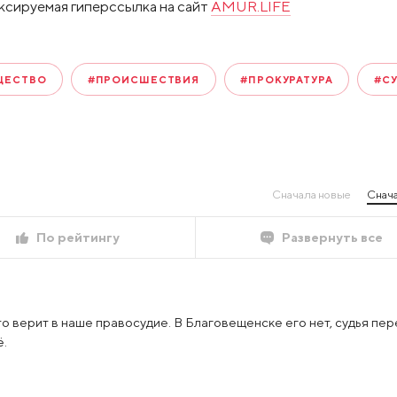
ксируемая гиперссылка на сайт
AMUR.LIFE
ЩЕСТВО
#ПРОИСШЕСТВИЯ
#ПРОКУРАТУРА
#С
Сначала новые
Снача
По рейтингу
Развернуть все
-то верит в наше правосудие. В Благовещенске его нет, судья пе
ё.