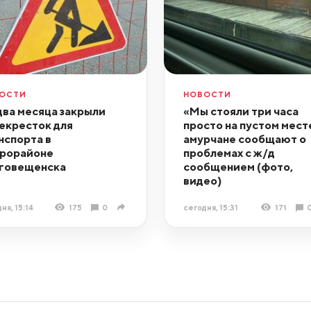
ОСТИ
НОВОСТИ
два месяца закрыли
«Мы стояли три часа
екресток для
просто на пустом мест
нспорта в
амурчане сообщают о
рорайоне
проблемах с ж/д
говещенска
сообщением (фото,
видео)
ня, 15:14
175
0
сегодня, 15:31
171