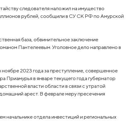
атайству следователя наложил на имущество
иллионов рублей, сообщили в СУ СК РФ по Амурской
твенная база, обвинительное заключение
маном Пантелеевым. Уголовное дело направлено в
в ноябре 2023 года за преступление, совершенное
ра Приамурья в январе текущего года губернатор
арственной власти области в связи с утратой
д домашний арест. В феврале меру пресечения
вшем начальнике отдела инвестиций и региональных