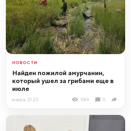
НОВОСТИ
Найден пожилой амурчанин,
который ушел за грибами еще в
июле
вчера, 21:23
589
0