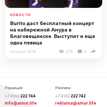
НОВОСТИ
Burito даст бесплатный концерт
на набережной Амура в
Благовещенске. Выступит и еще
одна певица
сегодня, 14:04
378
0
Редакция
Реклама
+7 4162
222 744
+7 4162
222 742
info@amur.life
reklama@amur.life