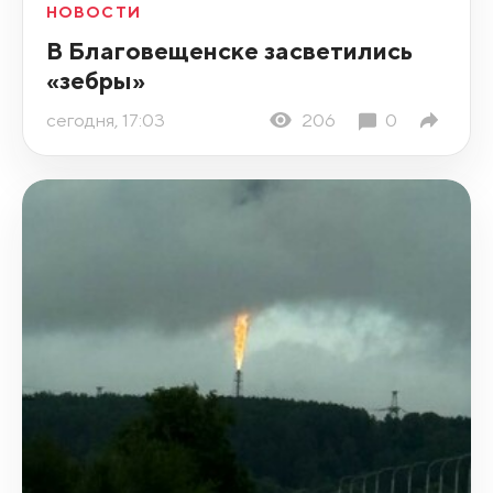
НОВОСТИ
В Благовещенске засветились
«зебры»
сегодня, 17:03
206
0