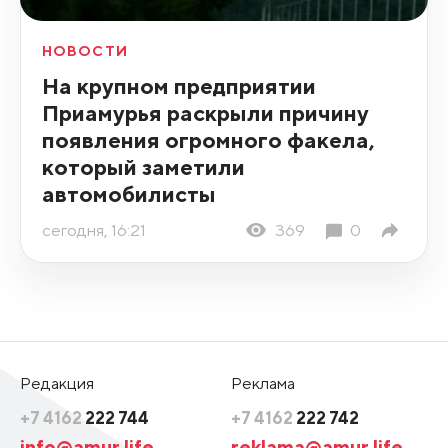
НОВОСТИ
На крупном предприятии
Приамурья раскрыли причину
появления огромного факела,
который заметили
автомобилисты
сегодня, 16:21
369
0
Редакция
Реклама
+7 4162
222 744
+7 4162
222 742
info@amur.life
reklama@amur.life