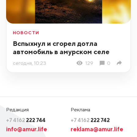
НОВОСТИ
Вспыхнул и сгорел дотла
автомобиль в амурском селе
сегодня, 10:23
129
0
Редакция
Реклама
+7 4162
222 744
+7 4162
222 742
info@amur.life
reklama@amur.life