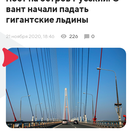
вант начали падать
гигантские льдины
21 ноября 2020, 18:46
226
0