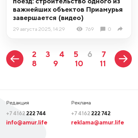
поезд: строительство одного из
важнейших объектов Приамурья
завершается (видео)
29 августа 2025, 14:29
769
0
2
3
4
5
6
7
8
9
10
11
Редакция
Реклама
+7 4162
222 744
+7 4162
222 742
info@amur.life
reklama@amur.life