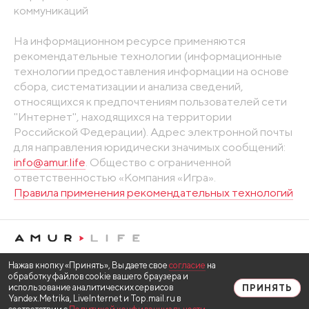
коммуникаций
На информационном ресурсе применяются
рекомендательные технологии (информационные
технологии предоставления информации на основе
сбора, систематизации и анализа сведений,
относящихся к предпочтениям пользователей сети
"Интернет", находящихся на территории
Российской Федерации). Адрес электронной почты
для направления юридически значимых сообщений:
info@amur.life
. Общество с ограниченной
ответственностью «Компания «Игра».
Правила применения рекомендательных технологий
Нажав кнопку «Принять», Вы даете свое
согласие
на
обработку файлов cookie вашего браузера и
использование аналитических сервисов
ПРИНЯТЬ
Yandex.Metrika, LiveInternet и Top.mail.ru в