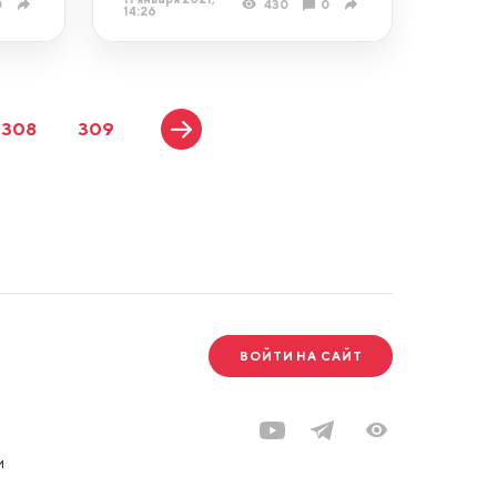
0
430
0
14:26
308
309
ВОЙТИ НА САЙТ
и