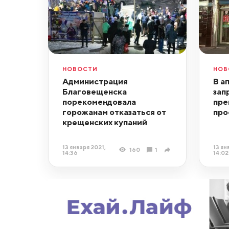
НОВОСТИ
НОВ
Администрация
В а
Благовещенска
зап
порекомендовала
пре
горожанам отказаться от
про
крещенских купаний
13 января 2021,
13 ян
160
1
14:36
14:02