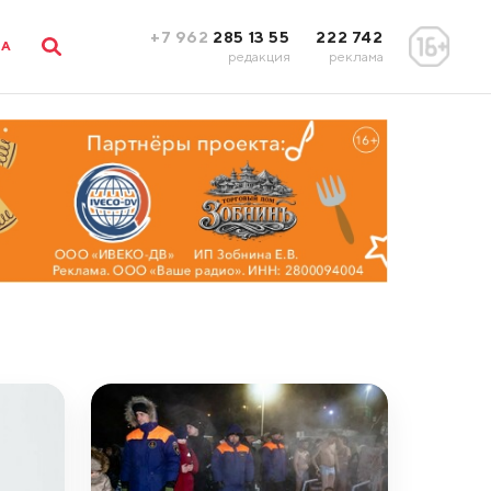
+7 962
285 13 55
222 742
ЛА
редакция
реклама