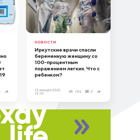
НОВОСТИ
Иркутские врачи спасли
нно
беременную женщину со
т
100-процентным
ет
поражением легких. Что с
19
ребенком?
13 января 2021,
1
194
0
13:10