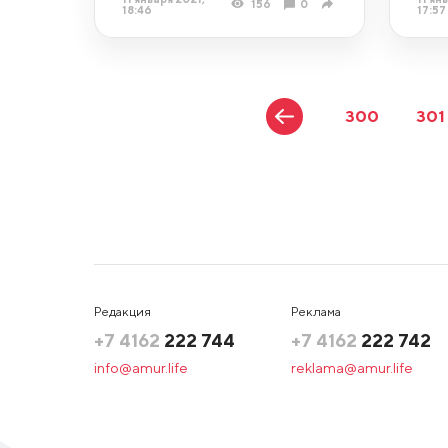
156
0
18:46
17:57
300
301
Редакция
Реклама
+7 4162
222 744
+7 4162
222 742
info@amur.life
reklama@amur.life