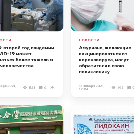
ОСТИ
НОВОСТИ
: второй год пандемии
Амурчане, желающие
ID-19 может
вакцинироваться от
заться более тяжелым
коронавируса, могут
 человечества
обратиться в свою
поликлинику
варя 2021,
13 января 2021,
528
0
195
19:04