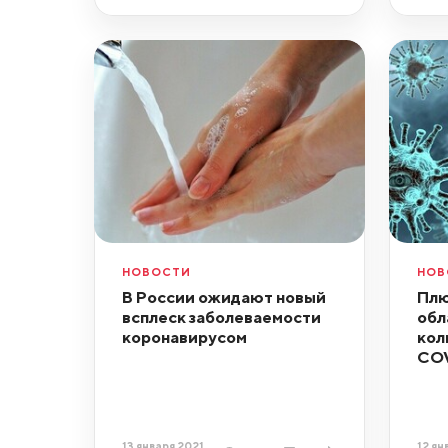
НОВОСТИ
НОВ
В России ожидают новый
Плю
всплеск заболеваемости
обл
коронавирусом
кол
COV
13 января 2021,
12 ян