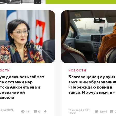
ОСТИ
НОВОСТИ
ую должность займет
Благовещенец с двумя
ле отставки мэр
высшими образования
тска Авксентьева и
«Пережидаю ковид в
ое звание ей
такси. И хочу выжить»
своили
варя 2021,
13 января 2021,
171
0
1394
11:20