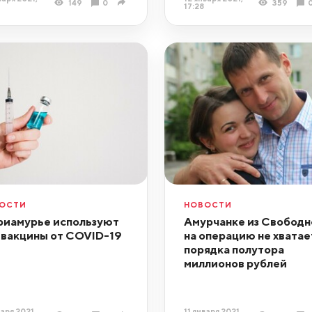
149
0
359
17:28
ОСТИ
НОВОСТИ
риамурье используют
Амурчанке из Свободн
 вакцины от COVID-19
на операцию не хватае
порядка полутора
миллионов рублей
варя 2021,
11 января 2021,