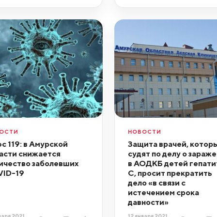
ОСТИ
НОВОСТИ
с 119: в Амурской
Защита врачей, котор
асти снижается
судят по делу о зараж
ичество заболевших
в АОДКБ детей гепати
ID-19
С, просит прекратить
дело «в связи с
истечением срока
давности»
варя 2021,
12 января 2021,