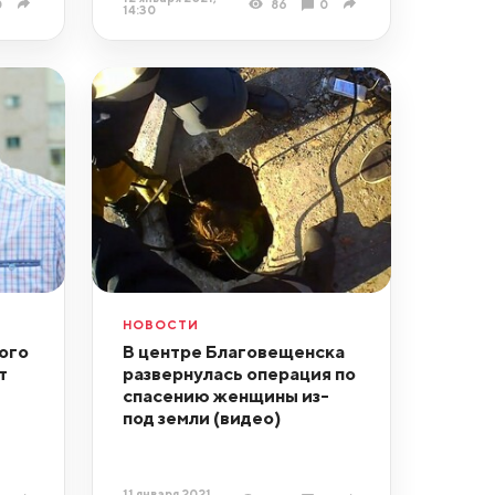
0
86
0
14:30
НОВОСТИ
ого
В центре Благовещенска
т
развернулась операция по
спасению женщины из-
под земли (видео)
11 января 2021,