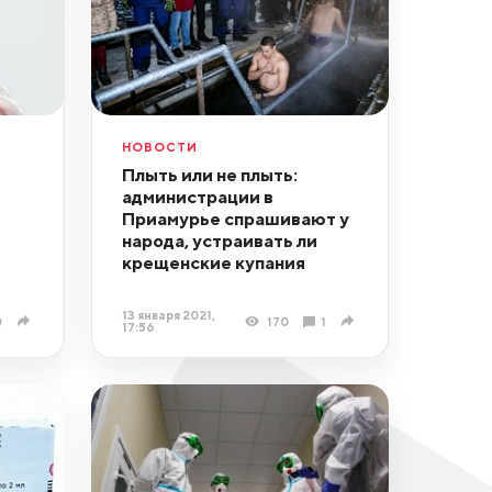
НОВОСТИ
Плыть или не плыть:
администрации в
Приамурье спрашивают у
народа, устраивать ли
крещенские купания
13 января 2021,
0
170
1
17:56