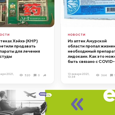
ОСТИ
НОВОСТИ
птеках Хэйхэ (КНР)
Из аптек Амурской
ретили продавать
области пропал жизне
параты для лечения
необходимый препара
студы
лидокаин. Как это мож
быть связано с COVID-
варя 2021,
13 января 2021,
520
0
364
13:38