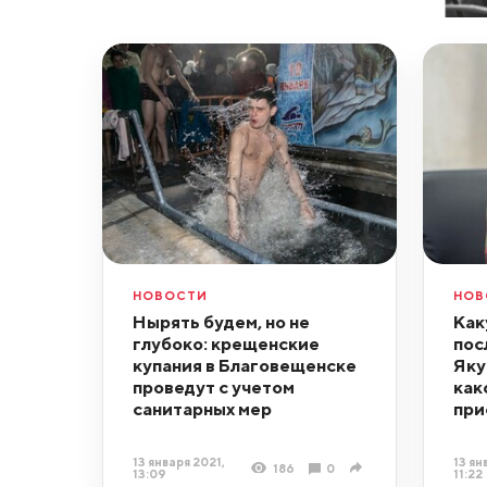
НОВОСТИ
НОВ
Нырять будем, но не
Как
глубоко: крещенские
пос
купания в Благовещенске
Яку
проведут с учетом
как
санитарных мер
при
13 января 2021,
13 ян
186
0
13:09
11:22