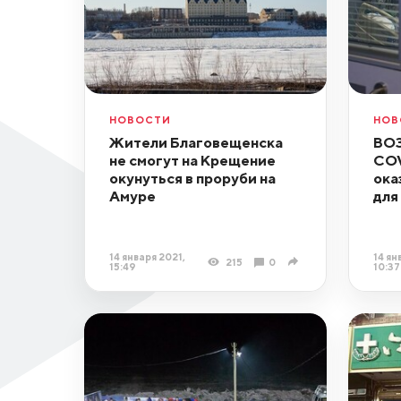
НОВОСТИ
НОВ
Жители Благовещенска
ВОЗ
не смогут на Крещение
COV
окунуться в проруби на
ока
Амуре
для
14 января 2021,
14 ян
215
0
15:49
10:37