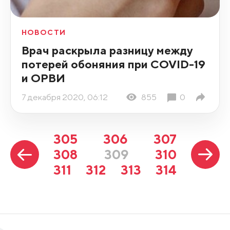
НОВОСТИ
Врач раскрыла разницу между
потерей обоняния при COVID-19
и ОРВИ
7 декабря 2020, 06:12
855
0
305
306
307
308
309
310
311
312
313
314