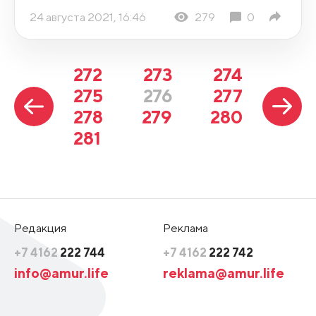
24 августа 2021, 16:46
279
0
272
273
274
275
276
277
278
279
280
281
Редакция
Реклама
+7 4162
222 744
+7 4162
222 742
info@amur.life
reklama@amur.life