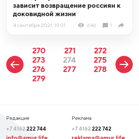
зависит возвращение россиян к
доковидной жизни
4 сентября 2021, 19:01
646
1
270
271
272
273
274
275
276
277
278
279
Редакция
Реклама
+7 4162
222 744
+7 4162
222 742
info@amur.life
reklama@amur.life