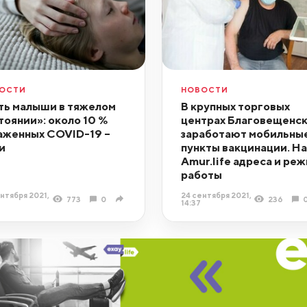
ОСТИ
НОВОСТИ
ть малыши в тяжелом
В крупных торговых
тоянии»: около 10 %
центрах Благовещенс
аженных COVID-19 –
заработают мобильны
и
пункты вакцинации. На
Amur.life адреса и ре
работы
нтября 2021,
24 сентября 2021,
773
0
236
14:37