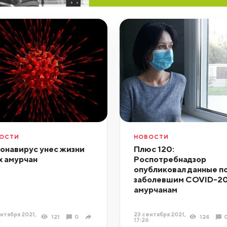
ОСТИ
НОВОСТИ
онавирус унес жизни
Плюс 120:
х амурчан
Роспотребнадзор
опубликовал данные п
заболевшим COVID-2
амурчанам
нтября 2021,
23 сентября 2021,
121
0
124
4
17:26