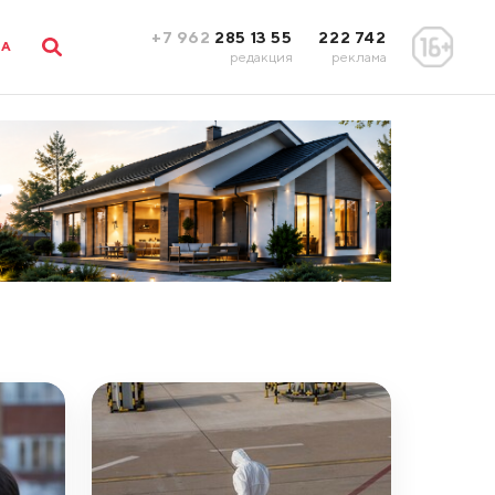
+7 962
285 13 55
222 742
ЛА
редакция
реклама