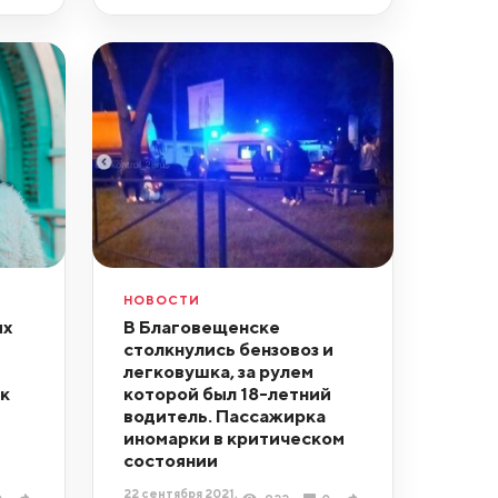
НОВОСТИ
их
В Благовещенске
столкнулись бензовоз и
легковушка, за рулем
к
которой был 18-летний
водитель. Пассажирка
иномарки в критическом
состоянии
22 сентября 2021,