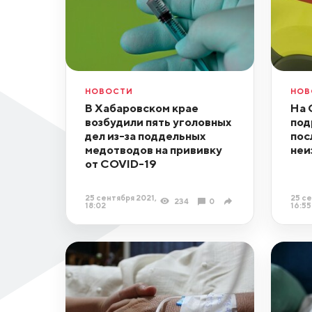
НОВОСТИ
НОВ
В Хабаровском крае
На 
возбудили пять уголовных
под
дел из-за поддельных
пос
медотводов на прививку
неи
от COVID-19
25 сентября 2021,
25 се
234
0
18:02
16:55