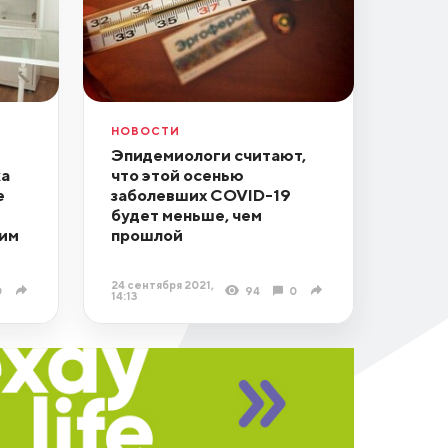
НОВОСТИ
Эпидемиологи считают,
ка
что этой осенью
е
заболевших COVID-19
будет меньше, чем
жим
прошлой
24 сентября 2021,
0
94
0
14:13