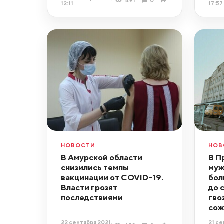
491
0
12:11
17:57
НОВОСТИ
НОВ
В Амурской области
В П
снизились темпы
муж
вакцинации от COVID-19.
бол
Власти грозят
до 
последствиями
гво
сож
22 сентября 2021,
21 се