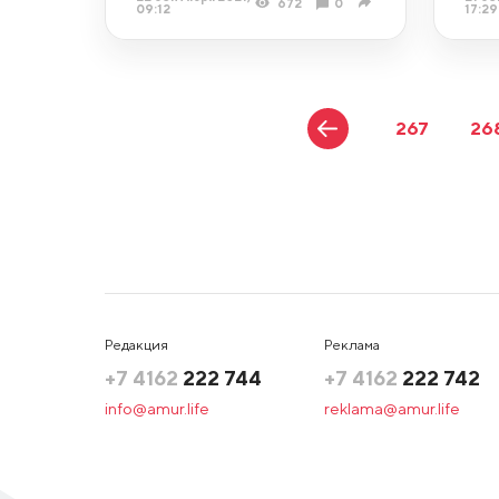
672
0
09:12
17:29
267
26
Редакция
Реклама
+7 4162
222 744
+7 4162
222 742
info@amur.life
reklama@amur.life