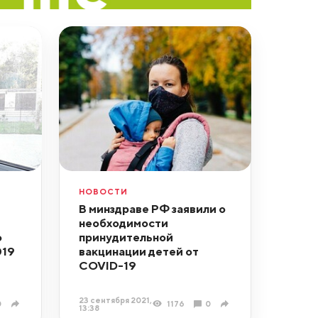
НОВОСТИ
В минздраве РФ заявили о
необходимости
о
принудительной
019
вакцинации детей от
COVID-19
23 сентября 2021,
0
1176
0
13:38