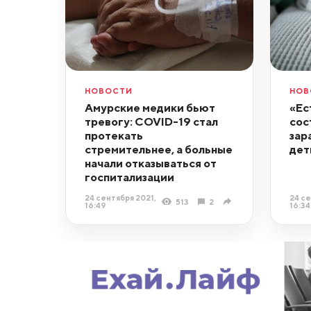
НОВОСТИ
НОВ
Амурские медики бьют
«Ес
тревогу: COVID-19 стал
сос
протекать
зар
стремительнее, а больные
дет
начали отказываться от
госпитализации
24 сентября 2021,
24 се
513
2
16:49
16:34