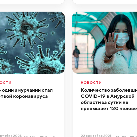
ОСТИ
НОВОСТИ
 один амурчанин стал
Количество заболевш
твой коронавируса
COVID-19 в Амурской
области за сутки не
превышает 120 челове
нтября 2021,
22 сентября 2021,