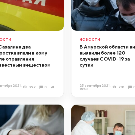
ОСТИ
НОВОСТИ
Сахалине два
В Амурской области в
ростка впали в кому
выявили более 120
ле отравления
случаев COVID-19 за
звестным веществом
сутки
нтября 2021,
25 сентября 2021,
392
0
201
15:03