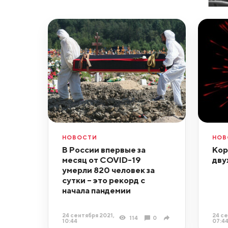
НОВОСТИ
НОВ
В России впервые за
Кор
месяц от COVID-19
дву
умерли 820 человек за
сутки – это рекорд с
начала пандемии
24 сентября 2021,
24 се
114
0
10:44
07:4