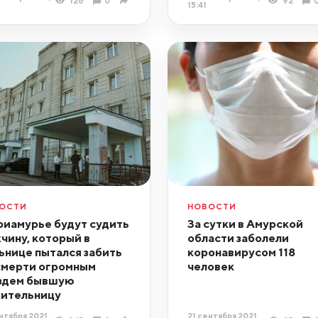
126
0
92
15:41
ОСТИ
НОВОСТИ
риамурье будут судить
За сутки в Амурской
чину, который в
области заболели
ьнице пытался забить
коронавирусом 118
смерти огромным
человек
здем бывшую
ительницу
нтября 2021,
21 сентября 2021,