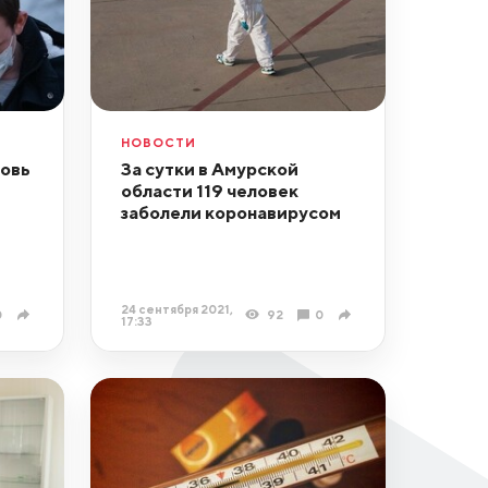
НОВОСТИ
новь
За сутки в Амурской
области 119 человек
заболели коронавирусом
24 сентября 2021,
0
92
0
17:33