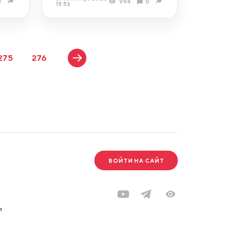
0
994
0
15:53
275
276
ВОЙТИ НА САЙТ
и