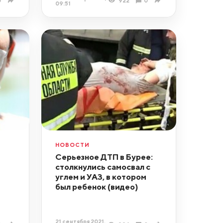
0
922
0
09:51
НОВОСТИ
Серьезное ДТП в Бурее:
столкнулись самосвал с
углем и УАЗ, в котором
был ребенок (видео)
21 сентября 2021,