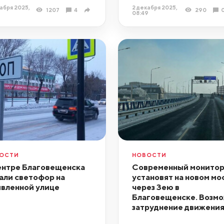
абря 2025,
2 декабря 2025,
1207
4
290
08:49
ОСТИ
НОВОСТИ
ентре Благовещенска
Современный монито
али светофор на
установят на новом мо
вленной улице
через Зею в
Благовещенске. Возм
затруднение движени