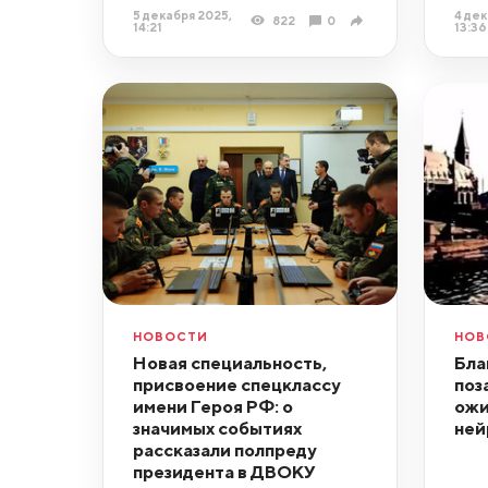
5 декабря 2025,
4 дек
822
0
14:21
13:36
НОВОСТИ
НОВ
Новая специальность,
Бла
присвоение спецклассу
поз
имени Героя РФ: о
ожи
значимых событиях
ней
рассказали полпреду
президента в ДВОКУ