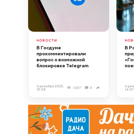
НОВОСТИ
НОВ
В Госдуме
В Р
прокомментировали
при
вопрос о возможной
«Го
блокировке Telegram
пое
6 декабря 2025,
6 дек
1207
0
15:08
14:07