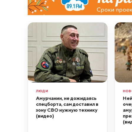
ЛЮДИ
НОВ
Амурчанин, не дожидаясь
Ней
спецборта, сам доставил в
оче
зону СВО нужную технику
аму
(видео)
пре
(ви