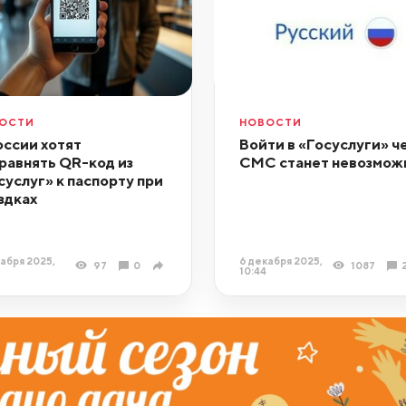
ОСТИ
НОВОСТИ
оссии хотят
Войти в «Госуслуги» ч
равнять QR-код из
СМС станет невозмож
суслуг» к паспорту при
здках
абря 2025,
6 декабря 2025,
97
0
1087
10:44