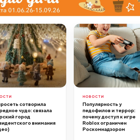
ОСТИ
НОВОСТИ
росеть сотворила
Популярность у
редное чудо: связала
педофилов и террор:
рский город
почему доступ к игре
зидентского внимания
Roblox ограничен
део)
Роскомнадзором