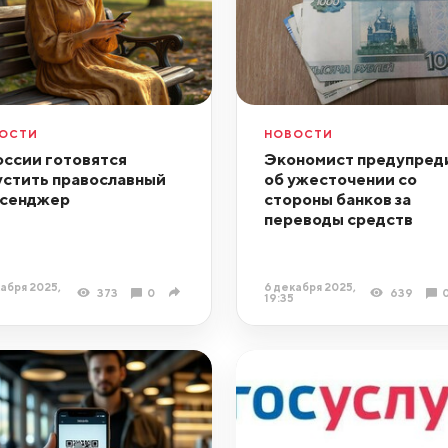
ОСТИ
НОВОСТИ
оссии готовятся
Экономист предупред
устить православный
об ужесточении со
сенджер
стороны банков за
переводы средств
абря 2025,
6 декабря 2025,
373
0
639
5
19:35