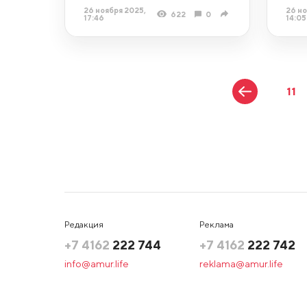
26 ноября 2025,
26 но
622
0
17:46
14:05
11
Редакция
Реклама
+7 4162
222 744
+7 4162
222 742
info@amur.life
reklama@amur.life