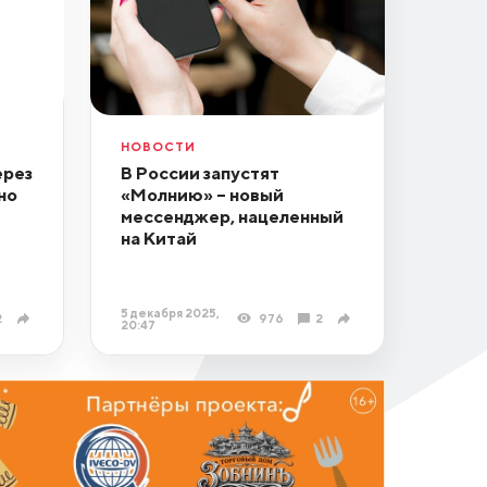
НОВОСТИ
ерез
В России запустят
но
«Молнию» – новый
мессенджер, нацеленный
на Китай
5 декабря 2025,
2
976
2
20:47