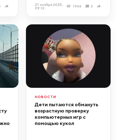
27 ноября 2025,
0
1946
3
09:12
НОВОСТИ
р
Дети пытаются обмануть
сту
возрастную проверку
компьютерных игр с
ожно
помощью кукол
я