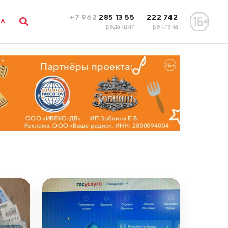
+7 962
285 13 55
222 742
ЛА
редакция
реклама