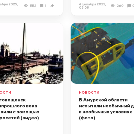
абря 2025,
4 декабря 2025,
552
1
260
08:08
ОСТИ
НОВОСТИ
говещенск
В Амурской области
апрошлого века
испытали необычный 
вили с помощью
в необычных условиях
росетей (видео)
(фото)