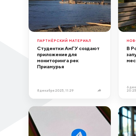
ПАРТНЁРСКИЙ МАТЕРИАЛ
НОВ
Студентки АмГУ создают
В Р
приложение для
зап
мониторинга рек
мес
Приамурья
6 дек
8 декабря 2025, 11:29
20:2