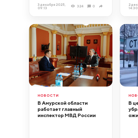
3 декабря 2025,
2 дек
324
0
09:13
14:30
НОВОСТИ
НОВ
В Амурской области
В ц
работает главный
убр
инспектор МВД России
ожи