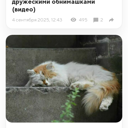
дружескими обнимашками
(видео)
4 сентября 2025, 12:43
495
2