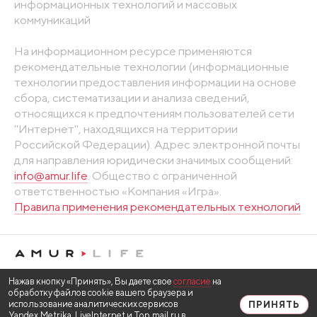
информационных технологий и массовых
коммуникаций
На информационном ресурсе применяются
рекомендательные технологии (информационные
технологии предоставления информации на основе
сбора, систематизации и анализа сведений,
относящихся к предпочтениям пользователей сети
"Интернет", находящихся на территории
Российской Федерации). Адрес электронной почты
для направления юридически значимых сообщений:
info@amur.life
. Общество с ограниченной
ответственностью «Компания «Игра».
Правила применения рекомендательных технологий
Нажав кнопку «Принять», Вы даете свое
согласие
на
обработку файлов cookie вашего браузера и
использование аналитических сервисов
ПРИНЯТЬ
Yandex.Metrika, LiveInternet и Top.mail.ru в