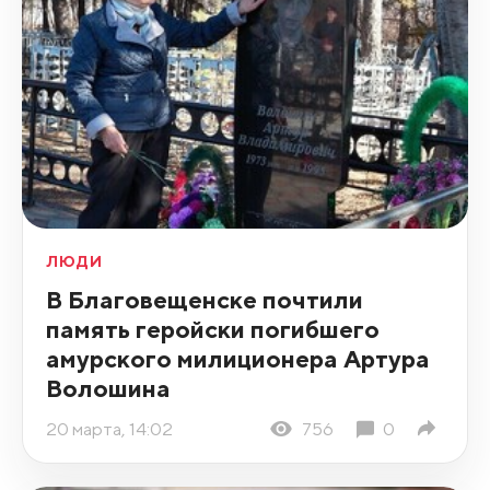
ЛЮДИ
В Благовещенске почтили
память геройски погибшего
амурского милиционера Артура
Волошина
20 марта, 14:02
756
0