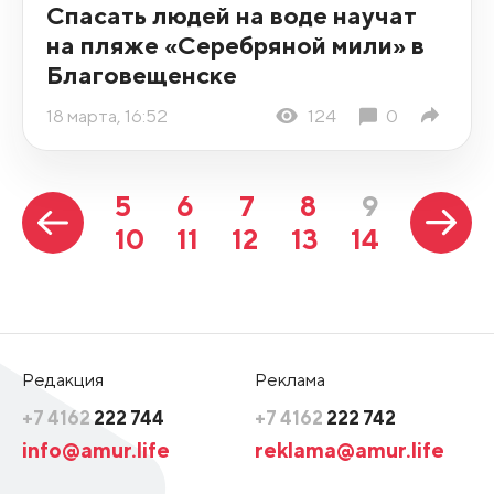
Спасать людей на воде научат
на пляже «Серебряной мили» в
Благовещенске
18 марта, 16:52
124
0
5
6
7
8
9
10
11
12
13
14
Редакция
Реклама
+7 4162
222 744
+7 4162
222 742
info@amur.life
reklama@amur.life